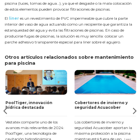
piscina (luces, tomas de agua…), ya que el desgaste o la mala colocación
de estos elementos pueden provocar filtraciones de piscinas.
El
liner
es un revestimiento de PVC impermeable que cubre la parte
interior del vaso de agua actuando como un recipiente que garantiza la
estanqueidad del agua y evita las filtraciones de piscinas. En caso de
producirse fugas de piscinas, la solución es muy sencilla: colocar un
parche adhesivo transparente especial para liner sobre el agujero.
Otros artículos relacionados sobre mantenimiento
para piscina
PoolTiger, innovación
Cobertores de invierno y
hídrica destacada
seguridad Acuacober
Vestatex comparte uno de los
Los cobertores de invierno y
avances más relevantes de 2024:
seguridad Acuacober aportan la
PoolTiger, una tecnología de
máxima protección a la piscina
cavitación hidrodinámica
mientras está fuera de uso.
Leer