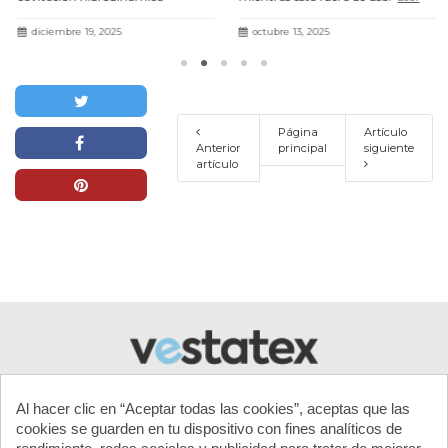
presentada en el III Fòrum Agua i
más
Turisme con resultados un 71 %
diciembre 19, 2025
octubre 13, 2025
más eficaces.
Leer más
Página
Artículo
Anterior
principal
siguiente
artículo
Al hacer clic en “Aceptar todas las cookies”, aceptas que las
cookies se guarden en tu dispositivo con fines analíticos de