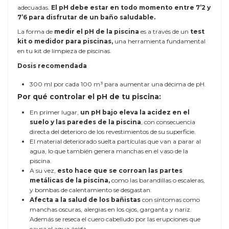
adecuadas.
El pH debe estar en todo momento entre 7’2 y
7’6 para disfrutar de un baño saludable.
La forma de
medir el pH de la piscina
es a través de un
test
kit o medidor para piscinas,
una herramienta fundamental
en tu kit de limpieza de piscinas.
Dosis recomendada
300 ml por cada 100 m³ para aumentar una décima de pH.
Por qué controlar el pH de tu piscina:
En primer lugar,
un pH bajo eleva la acidez en el
suelo y las paredes de la piscina
, con consecuencia
directa del deterioro de los revestimientos de su superficie.
El material deteriorado suelta partículas que van a parar al
agua, lo que también genera manchas en el vaso de la
piscina.
A su vez,
esto hace que se corroan las partes
metálicas de la piscina,
como las barandillas o escaleras,
y bombas de calentamiento se desgastan.
Afecta a la salud de los bañistas
con síntomas como
manchas oscuras, alergias en los ojos, garganta y nariz.
Además se reseca el cuero cabelludo por las erupciones que
causa el agua ácida.