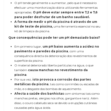
O pH tende geralmente a aumentar, pelo que é necessário
efectuar uma monitorização diária utilizando ferramentas
apropriadas.
O pH deve estar sempre entre 7,2 e 7,6
para poder desfrutar de um banho saudável.
A forma de medir o pH da piscina é através de um
kit de teste de piscina,
uma ferramenta essencial no seu
kit de limpeza da piscina.
Que consequências pode ter um pH demasiado baixo?
Em primeiro lugar,
um pH baixo aumenta a acidez no
pavimento e paredes da piscina
, com uma
consequência directa da deterioração dos revestimentos de
superfície da piscina.
O material deteriorado liberta partículas na água, o que
também
causa manchas no revestimento da
piscina
.
Por sua vez,
isto provoca a corrosão das partes
metálicas da piscina
, tais como corrimões ou escadas de
mão, e o desgaste das bombas de aquecimento.
Afecta a saúde dos banhistas
com sintomas tais como
manchas pretas, alergias nos olhos, garganta e nariz. Além
disso, o couro cabeludo seca-se devido a erupções cutâneas
causadas pela água ácida.