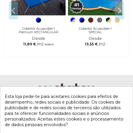
a
Cobertor Acuacober-I
Cobertor Acuacober-I
Premium RECTANGULAR
SPECIAL
Desde
Desde
/m2
/m2
11,89 €
13,55 €
16,99 €
Referência
quiPh-
Aumentador-5kg
Marca
Esta loja pede-te para aceitares cookies para efeitos de
desempenho, redes sociais e publicidade. Os cookies de
publicidade e de redes sociais de terceiros são utilizados
para te oferecer funcionalidades sociais e anúncios
personalizados. Aceitas estes cookies e o processamento
de dados pessoais envolvidos?
MI CUENTA