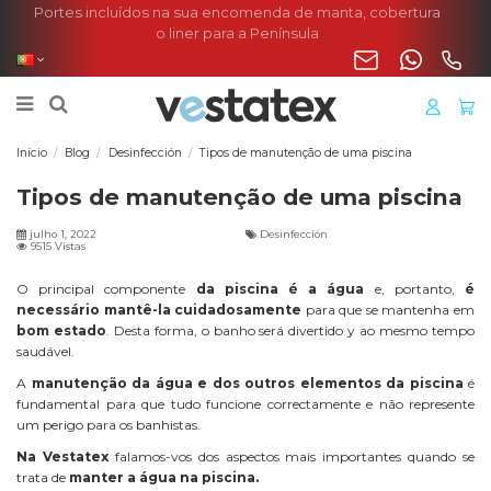
Portes incluídos na sua encomenda de manta, cobertura
o liner para a Península
Início
Blog
Desinfección
Tipos de manutenção de uma piscina
Tipos de manutenção de uma piscina
julho 1, 2022
Desinfección
9515 Vistas
O principal componente
da piscina é a água
e, portanto,
é
necessário mantê-la cuidadosamente
para que se mantenha em
bom estado
. Desta forma, o banho será divertido y ao mesmo tempo
saudável.
A
manutenção da água e dos outros elementos da piscina
é
fundamental para que tudo funcione correctamente e não represente
um perigo para os banhistas.
Na Vestatex
falamos-vos dos aspectos mais importantes quando se
trata de
manter a água na piscina.