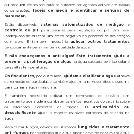
ou produzir efeitos secundários e devem ser agentes activos em baixas
concentrações,
fáceis de medir e identificar e seguros de
manusear.
Estão disponíveis
sistemas automatizados de medição
e
controlo de pH
para piscinas para regulação do pH. Um nível
inadequado de pH terá um efeito negativo no processo de desinfecção
com cloro. É também necessário
aplicar outros tratamentos
periodicamente para manter a qualidade da água.
E não esqueçamos o anti-algas! Este tratamento ajuda a
prevenir a proliferação de algas
na água causada pela luz solar e
pelas altas temperaturas.
Os floculantes,
por outro lado,
ajudam a clarificar a água
através
da remoção de partículas e também ajudam a remover óleos e espuma
para tornar a água mais clara.
É também necessário utilizar um removedor de calcário, um
tratamento que ajude a combater os efeitos negativos do calcário sobre
os diferentes elementos da piscina.
O anti-calcário ou
descalcificante
ajuda a manter os níveis correctos de calcário na
água.
Para tratar fungos, devem ser utilizados
fungicidas, o tratamento
anti-fungos
por excelência que a sua piscina deve ter para evitar a sua