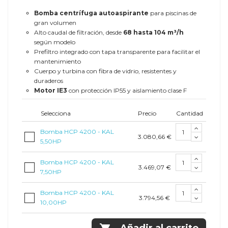
Bomba centrífuga autoaspirante
para piscinas de
gran volumen
Alto caudal de filtración, desde
68 hasta 104 m³/h
según modelo
Prefiltro integrado con tapa transparente para facilitar el
mantenimiento
Cuerpo y turbina con fibra de vidrio, resistentes y
duraderos
Motor IE3
con protección IP55 y aislamiento clase F
Selecciona
Precio
Cantidad
Bomba HCP 4200 - KAL
3.080,66 €
5,50HP
Bomba HCP 4200 - KAL
3.469,07 €
7,50HP
Bomba HCP 4200 - KAL
3.794,56 €
10,00HP
Añadir al carrito