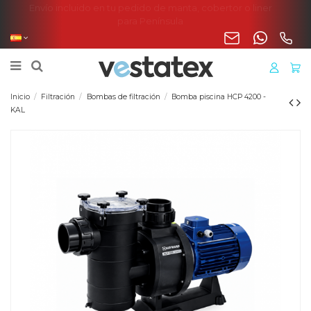
Envío incluido en tu pedido de manta, cobertor o liner
para Península
Inicio
Filtración
Bombas de filtración
Bomba piscina HCP 4200 -
KAL