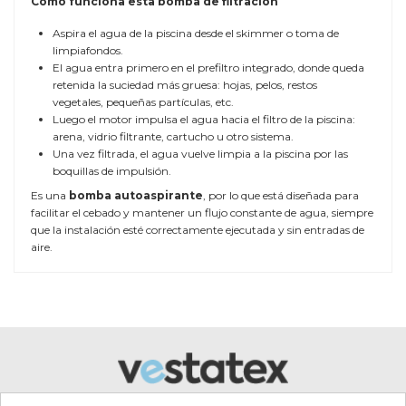
Cómo funciona esta bomba de filtración
Aspira el agua de la piscina desde el skimmer o toma de
limpiafondos.
El agua entra primero en el prefiltro integrado, donde queda
retenida la suciedad más gruesa: hojas, pelos, restos
vegetales, pequeñas partículas, etc.
Luego el motor impulsa el agua hacia el filtro de la piscina:
arena, vidrio filtrante, cartucho u otro sistema.
Una vez filtrada, el agua vuelve limpia a la piscina por las
boquillas de impulsión.
Es una
bomba autoaspirante
, por lo que está diseñada para
facilitar el cebado y mantener un flujo constante de agua, siempre
que la instalación esté correctamente ejecutada y sin entradas de
aire.
TAMAÑO DE LA PISCINA
Piscinas comunitarias /
colectivas / gran volumen
CAUDAL
min. 68 m³/h | máx. 104 m³/h
MOTOR
Protección IP55
TIPO DE BOMBA FILTRACIÓN
Bomba centrífuga
autoaspirante