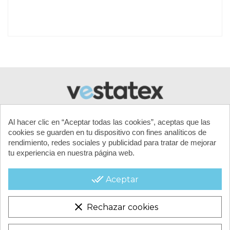
Referencia
LINER-610x375x132-OV
Al hacer clic en “Aceptar todas las cookies”, aceptas que las
cookies se guarden en tu dispositivo con fines analíticos de
rendimiento, redes sociales y publicidad para tratar de mejorar
tu experiencia en nuestra página web.
MI CUENTA
done_all
Aceptar
CONTACTA CON NOSOTROS
clear
Rechazar cookies
CONDICIONES COMERCIALES