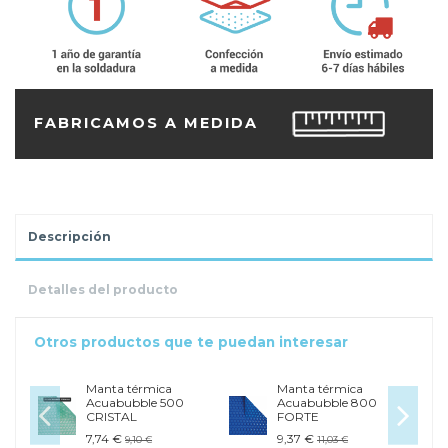
FABRICAMOS A MEDIDA
Descripción
Detalles del producto
Otros productos que te puedan interesar
Manta térmica
Manta térmica
Acuabubble 500
Acuabubble 800
CRISTAL
FORTE
7,74 €
9,37 €
9,10 €
11,03 €