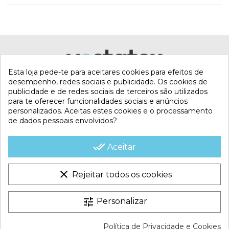
Esta loja pede-te para aceitares cookies para efeitos de
desempenho, redes sociais e publicidade. Os cookies de
publicidade e de redes sociais de terceiros são utilizados
para te oferecer funcionalidades sociais e anúncios
personalizados. Aceitas estes cookies e o processamento
de dados pessoais envolvidos?
MI CUENTA
done_all
Aceitar
CONTACTA CON NOSOTROS
clear
Rejeitar todos os cookies
CONDICIONES COMERCIALES
tune
Personalizar
VESTATEX © 2026 |
Aviso legal |
Termos e Condições |
Política de Privacidade e Cookies