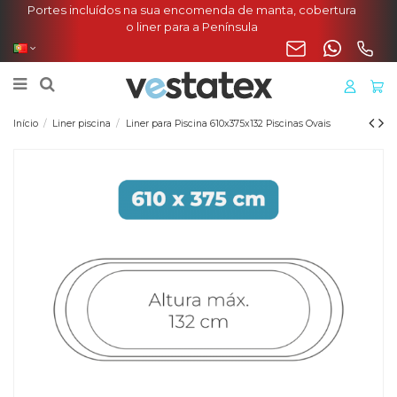
Portes incluídos na sua encomenda de manta, cobertura
o liner para a Península
Início
Liner piscina
Liner para Piscina 610x375x132 Piscinas Ovais