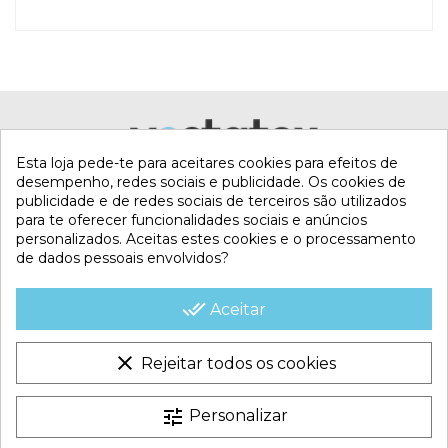
Referência
LINER-640x366x132-OV
Esta loja pede-te para aceitares cookies para efeitos de
desempenho, redes sociais e publicidade. Os cookies de
publicidade e de redes sociais de terceiros são utilizados
para te oferecer funcionalidades sociais e anúncios
personalizados. Aceitas estes cookies e o processamento
de dados pessoais envolvidos?
MI CUENTA
done_all
Aceitar
CONTACTA CON NOSOTROS
clear
Rejeitar todos os cookies
CONDICIONES COMERCIALES
tune
Personalizar