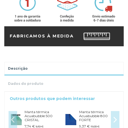
FABRICAMOS À MEDIDA
Descrição
Dados do produto
Outros produtos que podem interessar
Manta térmica
Manta térmica
Acuabubble 500
Acuabubble 800
CRISTAL
FORTE
7,74 €
9,37 €
9,10 €
11,03 €