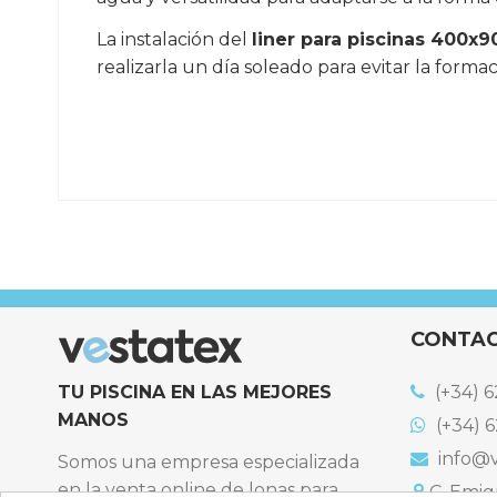
La instalación del
liner para piscinas 400x
realizarla un día soleado para evitar la forma
Referencia
LINER-400x90-RD
CONTA
TU PISCINA EN LAS MEJORES
(+34) 6
MANOS
(+34) 6
info@v
Somos una empresa especializada
en la venta online de lonas para
C. Emigr