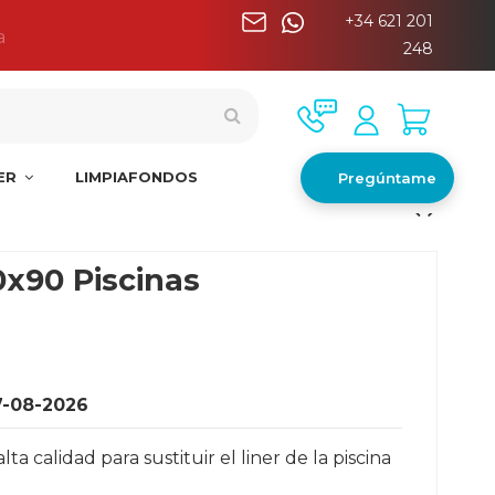
+34 621 201
a
248
NER
LIMPIAFONDOS
Pregúntame
0x90 Piscinas
7-08-2026
 calidad para sustituir el liner de la piscina