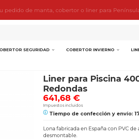
tu pedido de manta, cobertor o liner para Penínsul
OBERTOR SEGURIDAD
COBERTOR INVIERNO
LI
nas Redondas
Liner para Piscina 40
Redondas
641,68 €
Impuestos incluidos
Tiempo de confección y envío: 1
Lona fabricada en España con PVC de alta
desmontable.