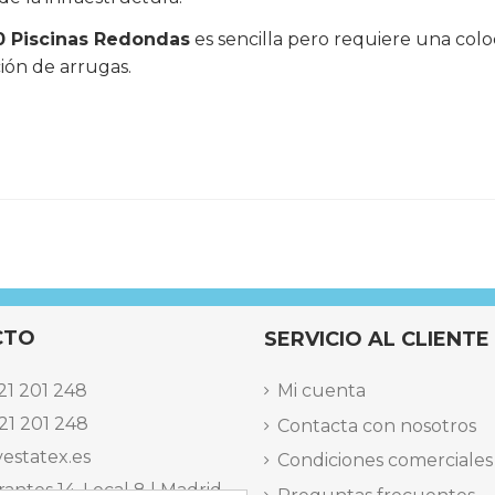
90 Piscinas Redondas
es sencilla pero requiere una col
ción de arrugas.
CTO
SERVICIO AL CLIENTE
21 201 248
Mi cuenta
21 201 248
Contacta con nosotros
estatex.es
Condiciones comerciales
antes 14, Local 8 | Madrid,