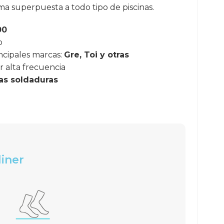
rma superpuesta a todo tipo de piscinas.
00
o
ncipales marcas:
Gre, Toi y otras
r alta frecuencia
las soldaduras
liner