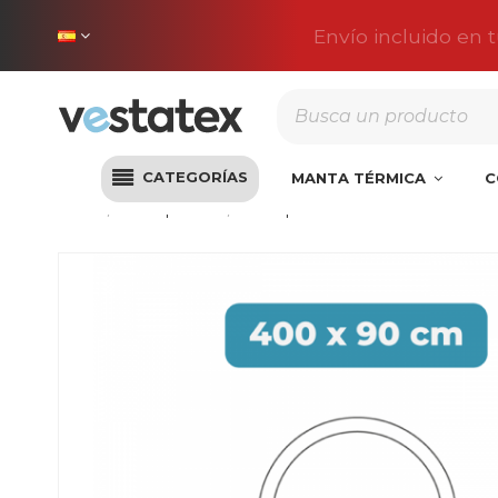
Envío incluido en 
CATEGORÍAS
MANTA TÉRMICA
C
Inicio
Liner piscina
Liner para Piscina 400x90 Pisci