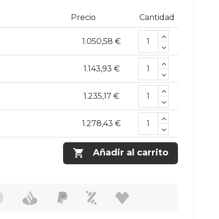
Precio
Cantidad
1.050,58 €
1.143,93 €
1.235,17 €
1.278,43 €

Añadir al carrito