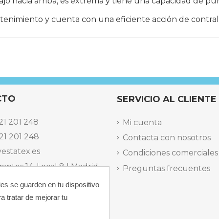
ajo hacia arriba, es extrema y tiene una capacidad de puri
tenimiento y cuenta con una eficiente acción de contral
CTO
SERVICIO AL CLIENTE
21 201 248
Mi cuenta
21 201 248
Contacta con nosotros
estatex.es
Condiciones comerciales
antes 14, Local 8 | Madrid,
Preguntas frecuentes
 dels Musics, 11 | Alicante,
ies se guarden en tu dispositivo
a tratar de mejorar tu
elefónica Lunes a Viernes