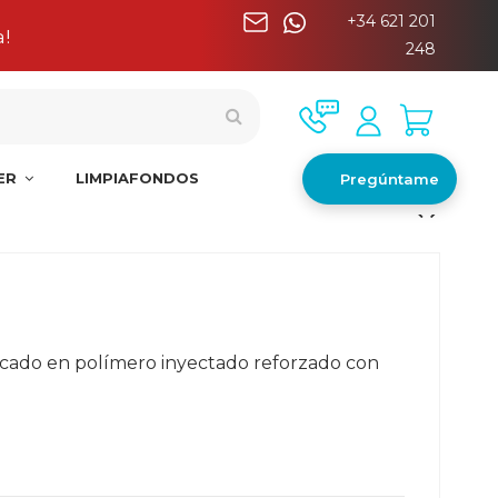
+34 621 201
a
248
NER
LIMPIAFONDOS
Pregúntame
cado en polímero inyectado reforzado con