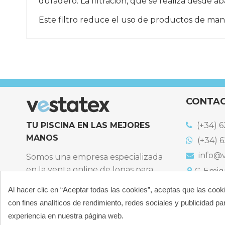
duradero. La filtración, que se realiza desde ab
Este filtro reduce el uso de productos de man
Referencia
DE3620EURO
CONTA
TU PISCINA EN LAS MEJORES
(+34) 6
MANOS
(+34) 6
info@v
Somos una empresa especializada
en la venta online de lonas para
C. Emigr
España
piscinas y productos de filtración,
Bulevard
Al hacer clic en “Aceptar todas las cookies”, aceptas que las cook
climatización, limpieza y
España
con fines analíticos de rendimiento, redes sociales y publicidad par
desinfección para piscinas privadas
Atención t
experiencia en nuestra página web.
particulares.