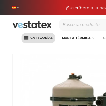
Envío incluido en 
CATEGORÍAS
MANTA TÉRMICA
C
Inicio
Filtración
Filtros
Filtro PRO GRID