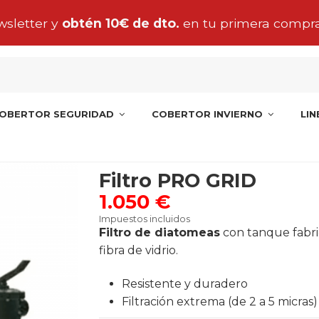
tu pedido de manta, cobertor o liner para Penínsul
OBERTOR SEGURIDAD
COBERTOR INVIERNO
LI
Filtro PRO GRID
1.050 €
Impuestos incluidos
Filtro de diatomeas
con tanque fabri
fibra de vidrio.
Resistente y duradero
Filtración extrema (de 2 a 5 micras)