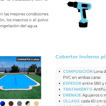
n las mejores condiciones
ón, los insectos o el polvo
congelación del agua.
Cobertor invierno pi
COMPOSICIÓN
Lona d
PVC en ambas caras
Cobertor Acuacober-I Pre
RECTANGULAR
ESPESOR
entre 580 y 
Desde
TRATAMIENTO
Antifú
16,99 €
/m2
DRENAJE
Agujeros o m
OLLAOS
cada 60 cm 