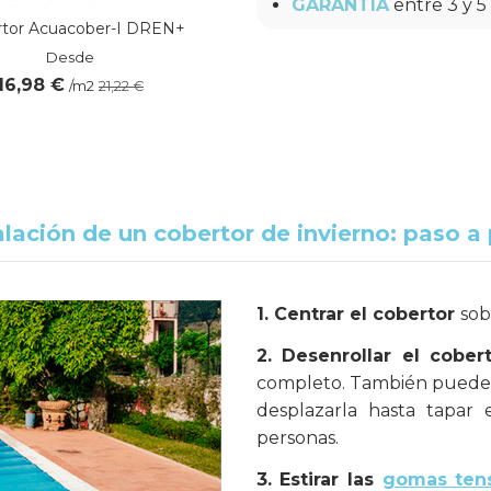
GARANTÍA
entre 3 y 5
tor Acuacober-I DREN+
Desde
16,98 €
/m2
21,22 €
alación de un cobertor de invierno: paso a
1.
Centrar el cobertor
sob
2. Desenrollar el cober
completo. También puedes e
desplazarla hasta tapar
personas.
3.
Estirar las
gomas ten