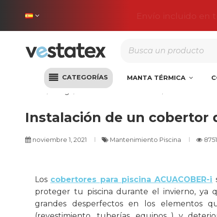
Envío incluido en 
CATEGORÍAS
MANTA TÉRMICA
C
Inicio
Blog
Mantenimiento Piscina
Instalación de
Instalación de un cobertor 
noviembre 1, 2021
Mantenimiento Piscina
8751
Los
cobertores para piscina ACUACOBER-i
s
proteger tu piscina durante el invierno, ya 
grandes desperfectos en los elementos q
(revestimiento, tuberías, equipos...) y deterio