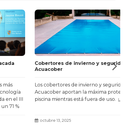
Cobertores de invierno y seguridad
¿Cu
Acuacober
pis
Los cobertores de invierno y seguridad
La 
Acuacober aportan la máxima protección a la
fil
piscina mientras está fuera de uso.
Leer más
más
octubre 13, 2025
s