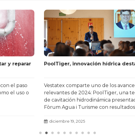
PoolTiger, innovación hídrica destacada
Vestatex comparte uno de los avances más
relevantes de 2024: PoolTiger, una tecnología
de cavitación hidrodinámica presentada en el III
Fòrum Agua i Turisme con resultados un 71 %
más eficaces.
Leer más
diciembre 19, 2025