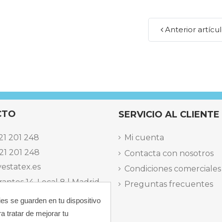
Anterior artícu
CTO
SERVICIO AL CLIENTE
21 201 248
Mi cuenta
21 201 248
Contacta con nosotros
estatex.es
Condiciones comerciales
antes 14, Local 8 | Madrid,
Preguntas frecuentes
ies se guarden en tu dispositivo
 dels Musics, 11 | Alicante,
a tratar de mejorar tu