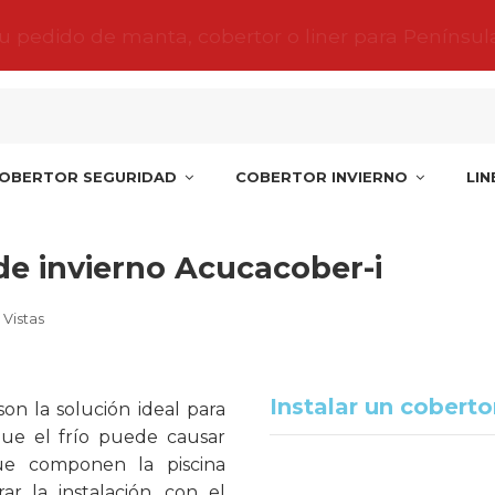
tu pedido de manta, cobertor o liner para Penínsul
OBERTOR SEGURIDAD
COBERTOR INVIERNO
LI
 un cobertor de invierno Acucacober-i
de invierno Acucacober-i
 Vistas
Instalar un coberto
on la solución ideal para
que el frío puede causar
ue componen la piscina
rar la instalación, con el