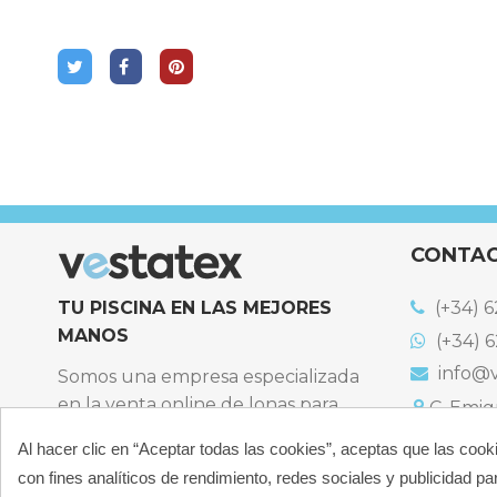
CONTA
TU PISCINA EN LAS MEJORES
(+34) 6
MANOS
(+34) 6
info@v
Somos una empresa especializada
en la venta online de lonas para
C. Emigr
España
piscinas y productos de filtración,
Al hacer clic en “Aceptar todas las cookies”, aceptas que las cook
Bulevard
climatización, limpieza y
España
con fines analíticos de rendimiento, redes sociales y publicidad par
desinfección para piscinas privadas