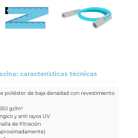
scina: características técnicas
e poliéster de baja densidad con revestimiento
Cobertor Acuacober-I
PREMIUM
mium
Cober
Desde
650 gr/m²
17,33 €
/m2
ngico y anti rayos UV
alla de filtración
(aproximadamente)