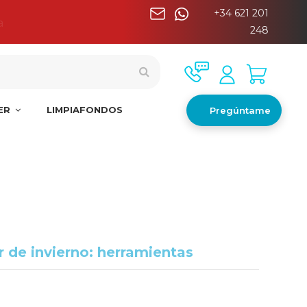
+34 621 201
a
248
NER
LIMPIAFONDOS
Pregúntame
r de invierno: herramientas