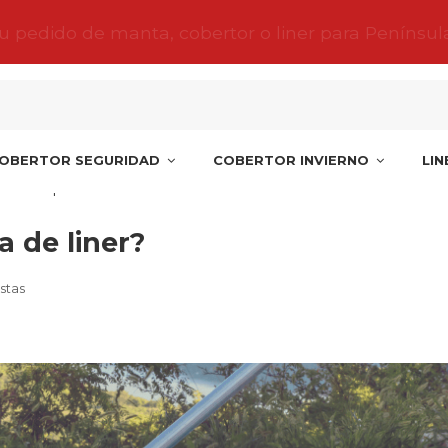
tu pedido de manta, cobertor o liner para Penínsul
OBERTOR SEGURIDAD
COBERTOR INVIERNO
LI
ar una piscina de liner?
a de liner?
stas