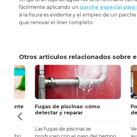
fácilmente aplicando un
parche especial para 
si la fisura es evidente y el empleo de un parche
que renovar el liner completo.
Otros artículos relacionados sobre 
ante
Fugas de piscinas: cómo
PoolTige
detectar y reparar
destaca
Las fugas de piscinas se
Vestatex
abo
producen con el paso del tiempo
avances 