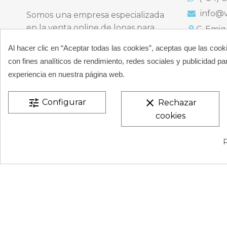
info@v
Somos una empresa especializada
en la venta online de lonas para
C. Emigr
España
piscinas y productos de filtración,
Bulevard
Al hacer clic en “Aceptar todas las cookies”, aceptas que las cook
climatización, limpieza y
España
con fines analíticos de rendimiento, redes sociales y publicidad par
desinfección para piscinas privadas
Atención t
experiencia en nuestra página web.
particulares.
De 9:00 a 
CONÓCENOS
tune
clear
Configurar
Rechazar
cookies
VESTATEX © 2026 |
Aviso legal |
Términos y condiciones
P
de Privacidad |
Mapa del Sitio