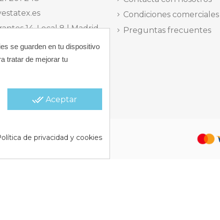
estatex.es
Condiciones comerciales
antes 14, Local 8 | Madrid,
Preguntas frecuentes
 dels Musics, 11 | Alicante,
ies se guarden en tu dispositivo
a tratar de mejorar tu
elefónica Lunes a Viernes
15:30 h.
done_all
Aceptar
 |
Política de Cookies |
Política
olítica de privacidad y cookies