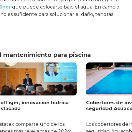
liner
que puede colocarse bajo el agua. En cambio,
 no es suficiente para solucionar el daño, tendrás
el mantenimiento para piscina
r, innovación hídrica
Cobertores de invierno 
da
seguridad Acuacober
 comparte uno de los
Los cobertores de invierno
más relevantes de 2024:
seguridad Acuacober apor