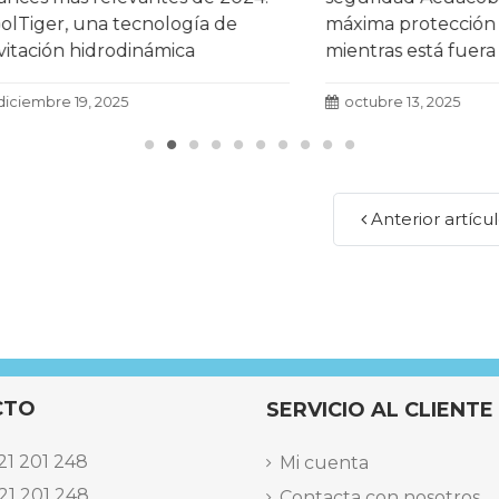
r, una tecnología de
máxima protección a la pi
ón hidrodinámica
mientras está fuera de us
da en el III Fòrum Agua i
más
con resultados un 71 %
e 19, 2025
octubre 13, 2025
aces.
Leer más
Anterior artícu
CTO
SERVICIO AL CLIENTE
21 201 248
Mi cuenta
21 201 248
Contacta con nosotros