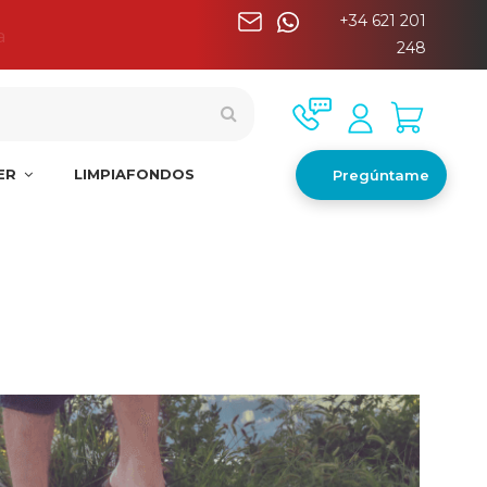
+34 621 201
a
248
NER
LIMPIAFONDOS
Pregúntame