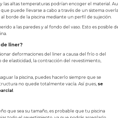
las altas temperaturas podrían encoger el material. Aun 
aso que puede llevarse a cabo a través de un sistema over
al borde de la piscina mediante un perfil de sujeción.
ido a las paredes y al fondo del vaso. Esto es posible de
ina.
de liner?
onar deformaciones del liner a causa del frío o del
de elasticidad, la contracción del revestimiento,
esaguar la piscina, puedes hacerlo siempre que se
tructura no quede totalmente vacía. Así pues,
se
arcial
.
eño que sea su tamaño, es probable que tu piscina
ar todo el revestimiento, ya que podrás arreglarlo