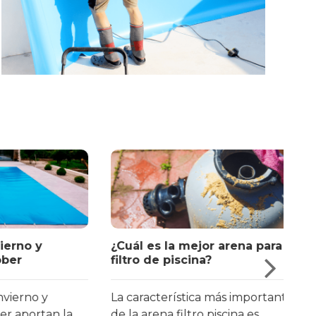
y
¿Cuál es la mejor arena para
Nor
filtro de piscina?
ley
 y
La característica más importante
Cua
tan la
de la arena filtro piscina es
pis