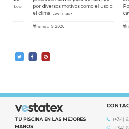
por diversos motivos como el uso o
PoolTige
Leer
el clima.
cavitaci
Leer más
presenta
Turisme 
enero 19, 2026
diciembr
más efic
CONTA
TU PISCINA EN LAS MEJORES
(+34) 6
MANOS
(+34) 6