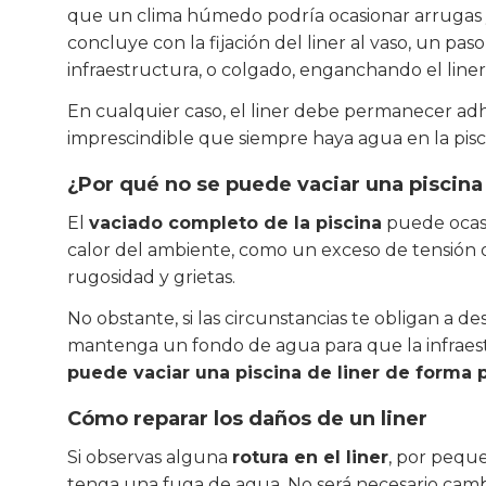
que un clima húmedo podría ocasionar arrugas y 
concluye con la fijación del liner al vaso, un p
infraestructura, o colgado, enganchando el liner 
En cualquier caso, el liner debe permanecer adher
imprescindible que siempre haya agua en la pisc
¿Por qué no se puede vaciar una piscina 
El
vaciado completo de la piscina
puede ocasi
calor del ambiente, como un exceso de tensión o 
rugosidad y grietas.
No obstante, si las circunstancias te obligan a d
mantenga un fondo de agua para que la infraes
puede vaciar una piscina de liner de forma p
Cómo reparar los daños de un liner
Si observas alguna
rotura en el liner
, por pequ
tenga una fuga de agua. No será necesario cambi