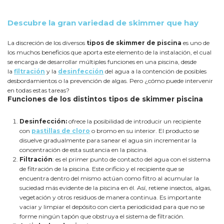
Descubre la gran variedad de skimmer que hay
La discreción de los diversos
tipos de skimmer de piscina
es uno de
los muchos beneficios que aporta este elemento de la instalación, el cual
se encarga de desarrollar múltiples funciones en una piscina, desde
la
filtración
y la
desinfección
del agua a la contención de posibles
desbordamientos o la prevención de algas. Pero ¿cómo puede intervenir
en todas estas tareas?
Funciones de los distintos tipos de skimmer piscina
Desinfección:
ofrece la posibilidad de introducir un recipiente
con
pastillas de cloro
o bromo en su interior. El producto se
disuelve gradualmente para sanear el agua sin incrementar la
concentración de esta sustancia en la piscina.
Filtración
: es el primer punto de contacto del agua con el sistema
de filtración
de la piscina. Este orificio y el recipiente que se
encuentra dentro del mismo actúan como filtro al acumular la
suciedad más evidente de la piscina en él. Así, retiene insectos, algas,
vegetación y otros residuos de manera continua. Es importante
vaciar y limpiar el depósito con cierta periodicidad para que no se
forme ningún tapón que obstruya el sistema de filtración.