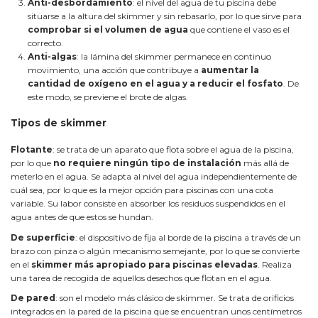
Anti-desbordamiento
: el nivel del agua de tu piscina debe
situarse a la altura del skimmer y sin rebasarlo, por lo que sirve para
comprobar si el volumen de agua
que contiene el vaso es el
correcto.
Anti-algas
: la lámina del skimmer permanece en continuo
movimiento, una acción que contribuye a
aumentar la
cantidad de oxígeno en el agua y a reducir el fosfato
. De
este modo, se previene el brote de algas.
Tipos de skimmer
Flotante
: se trata de un aparato que flota sobre el agua de la piscina,
por lo que
no requiere ningún tipo de instalación
más allá de
meterlo en el agua. Se adapta al nivel del agua independientemente de
cuál sea, por lo que es la mejor opción para piscinas con una cota
variable. Su labor consiste en absorber los residuos suspendidos en el
agua antes de que estos se hundan.
De superficie
: el dispositivo de fija al borde de la piscina a través de un
brazo con pinza o algún mecanismo semejante, por lo que se convierte
en el
skimmer más apropiado para piscinas elevadas
. Realiza
una tarea de recogida de aquellos desechos que flotan en el agua.
De pared
: son el modelo más clásico de skimmer. Se trata de orificios
integrados en la pared de la piscina que se encuentran unos centímetros