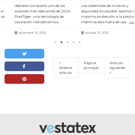
Vestatex comparte uno de los
Los cobertores de invierno y
avances más relevantes de 2024:
seguridad Acuacober aportan la
PoolTiger, una tecnología de
máxima protección a la piscina
cavitación hidrodinámica
mientras está fuera de uso.
Leer
presentada en el III Fòrum Agua i
más
Turisme con resultados un 71 %
diciembre 19, 2025
octubre 13, 2025
más eficaces.
Leer más
Página
Artículo
Anterior
principal
siguiente
artículo