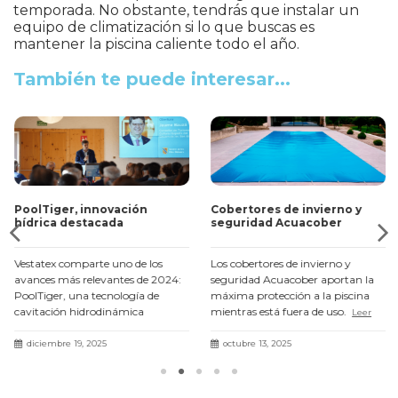
temporada. No obstante, tendrás que instalar un
equipo de climatización si lo que buscas es
mantener la piscina caliente todo el año.
También te puede interesar...
PoolTiger, innovación
Cobertores de invierno y
hídrica destacada
seguridad Acuacober
Vestatex comparte uno de los
Los cobertores de invierno y
avances más relevantes de 2024:
seguridad Acuacober aportan la
PoolTiger, una tecnología de
máxima protección a la piscina
cavitación hidrodinámica
mientras está fuera de uso.
Leer
presentada en el III Fòrum Agua i
más
Turisme con resultados un 71 %
diciembre 19, 2025
octubre 13, 2025
más eficaces.
Leer más