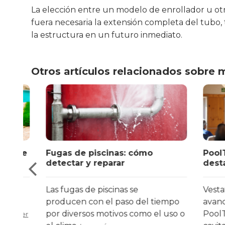
La elección entre un modelo de enrollador u otr
fuera necesaria la extensión completa del tub
la estructura en un futuro inmediato.
Otros artículos relacionados sobre 
ante
Fugas de piscinas: cómo
PoolTige
detectar y reparar
destaca
Las fugas de piscinas se
Vestatex
abo
producen con el paso del tiempo
avances 
por diversos motivos como el uso o
PoolTige
Leer