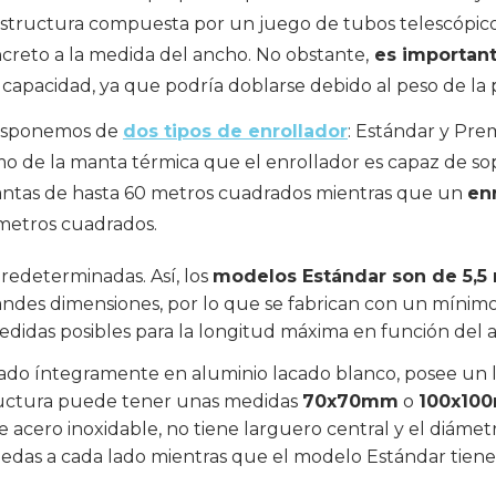
estructura compuesta por un juego de tubos telescópico
ncreto a la medida del ancho. No obstante,
es important
capacidad, ya que podría doblarse debido al peso de la p
disponemos de
dos tipos de enrollador
: Estándar y Pre
 de la manta térmica que el enrollador es capaz de sop
antas de hasta 60 metros cuadrados mientras que un
en
metros cuadrados.
redeterminadas. Así, los
modelos Estándar son de 5,5 
andes dimensiones, por lo que se fabrican con un mínim
medidas posibles para la longitud máxima en función del 
icado íntegramente en aluminio lacado blanco, posee un
ructura puede tener unas medidas
70x70mm
o
100x10
e acero inoxidable, no tiene larguero central y el diáme
das a cada lado mientras que el modelo Estándar tien