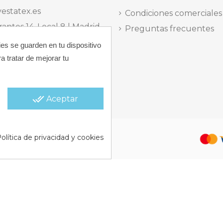
estatex.es
Condiciones comerciales
antes 14, Local 8 | Madrid,
Preguntas frecuentes
ies se guarden en tu dispositivo
 dels Musics, 11 | Alicante,
a tratar de mejorar tu
elefónica Lunes a Viernes
15:30 h.
done_all
Aceptar
 |
Política de Cookies |
Política
olítica de privacidad y cookies