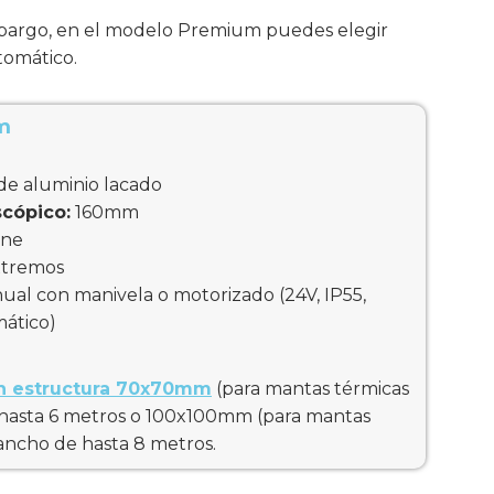
mbargo, en el modelo Premium puedes elegir
tomático.
m
de aluminio lacado
scópico:
160mm
ene
xtremos
al con manivela o motorizado (24V, IP55,
mático)
on estructura 70x70mm
(para mantas térmicas
 hasta 6 metros o 100x100mm (para mantas
ancho de hasta 8 metros.