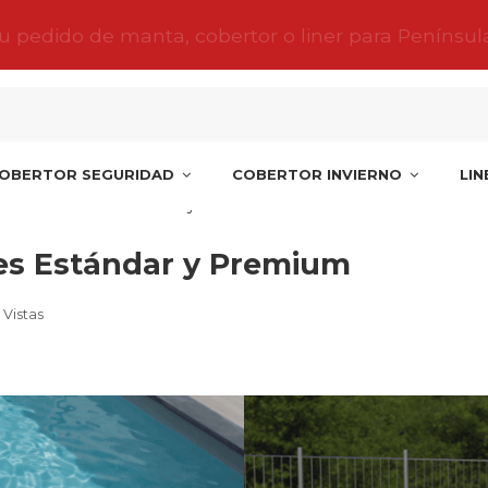
tu pedido de manta, cobertor o liner para Penínsul
OBERTOR SEGURIDAD
COBERTOR INVIERNO
LI
tre enrolladores Estándar y Premium
res Estándar y Premium
 Vistas