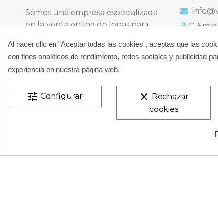
info@v
Somos una empresa especializada
en la venta online de lonas para
C. Emigr
España
piscinas y productos de filtración,
Al hacer clic en “Aceptar todas las cookies”, aceptas que las cook
Bulevard
climatización, limpieza y
España
con fines analíticos de rendimiento, redes sociales y publicidad par
desinfección para piscinas privadas
Atención t
experiencia en nuestra página web.
particulares.
De 9:00 a 
CONÓCENOS
tune
clear
Configurar
Rechazar
cookies
VESTATEX © 2026 |
Aviso legal |
Términos y condiciones
P
de Privacidad |
Mapa del Sitio