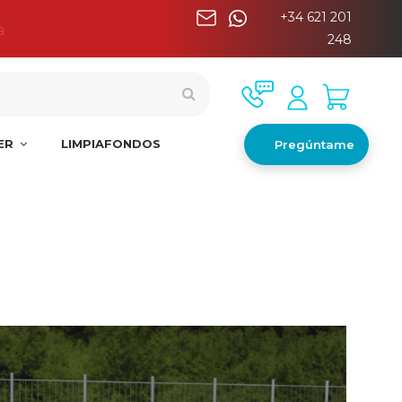
+34 621 201
a
248
NER
LIMPIAFONDOS
Pregúntame