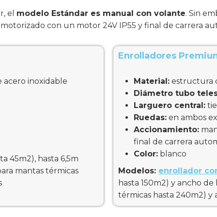
r, el
modelo Estándar es manual con volante
. Sin e
otorizado con un motor 24V IP55 y final de carrera au
Enrolladores Premiu
e acero inoxidable
Material:
estructura 
Diámetro tubo tele
Larguero central:
ti
Ruedas:
en ambos e
Accionamiento:
manu
final de carrera auto
Color:
blanco
ta 45m2), hasta 6,5m
para mantas térmicas
Modelos:
enrollador c
s
hasta 150m2) y ancho de
térmicas hasta 240m2) y 