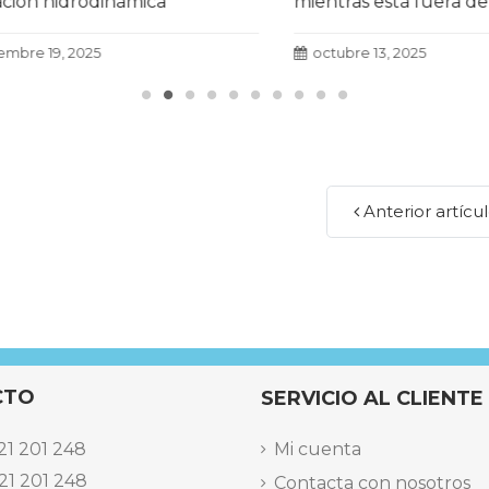
ón hidrodinámica
mientras está fuera de us
da en el III Fòrum Agua i
más
con resultados un 71 %
e 19, 2025
octubre 13, 2025
aces.
Leer más
Anterior artícu
CTO
SERVICIO AL CLIENTE
21 201 248
Mi cuenta
21 201 248
Contacta con nosotros