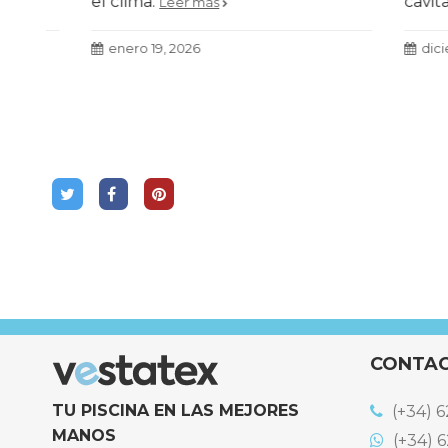
el clima.
cavitaci
Leer más
presenta
Turisme 
enero 19, 2026
diciembr
más efic
CONTA
TU PISCINA EN LAS MEJORES
(+34) 6
MANOS
(+34) 6