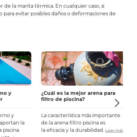
 de la manta térmica. En cualquier caso, si
para evitar posibles daños o deformaciones de
y
¿Cuál es la mejor arena para
Nor
filtro de piscina?
ley
 y
La característica más importante
Cua
tan la
de la arena filtro piscina es
pis
scina
la eficacia y la durabilidad.
tom
Leer más