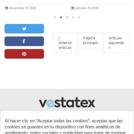
presentada en el III Fòrum Agua i
más
Turisme con resultados un 71 %
diciembre 19, 2025
octubre 13, 2025
más eficaces.
Leer más
Página
Artículo
Anterior
principal
siguiente
artículo
Al hacer clic en “Aceptar todas las cookies”, aceptas que las
cookies se guarden en tu dispositivo con fines analíticos de
rendimiento, redes sociales y publicidad para tratar de mejorar