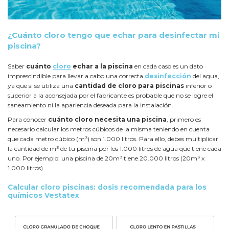
¿Cuánto cloro tengo que echar para desinfectar mi
piscina?
Saber
cuánto
cloro
echar a la piscina
en cada caso es un dato
imprescindible para llevar a cabo una correcta
desinfección
del agua,
ya que si se utiliza una
cantidad de cloro para piscinas
inferior o
superior a la aconsejada por el fabricante es probable que no se logre el
saneamiento ni la apariencia deseada para la instalación.
Para conocer
cuánto cloro necesita una piscina
, primero es
necesario calcular los metros cúbicos de la misma teniendo en cuenta
que cada metro cúbico (m³) son 1.000 litros. Para ello, debes multiplicar
la cantidad de m³ de tu piscina por los 1.000 litros de agua que tiene cada
uno. Por ejemplo: una piscina de 20m³ tiene 20.000 litros (20m³ x
1.000 litros).
Calcular cloro piscinas: dosis recomendada para los
químicos Vestatex