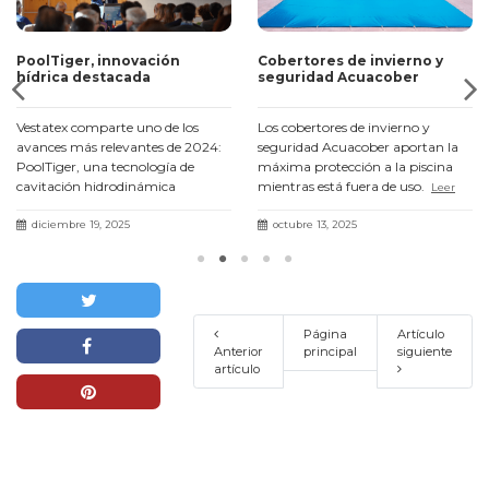
PoolTiger, innovación
Cobertores de invierno y
hídrica destacada
seguridad Acuacober
Vestatex comparte uno de los
Los cobertores de invierno y
avances más relevantes de 2024:
seguridad Acuacober aportan la
PoolTiger, una tecnología de
máxima protección a la piscina
cavitación hidrodinámica
mientras está fuera de uso.
Leer
presentada en el III Fòrum Agua i
más
Turisme con resultados un 71 %
diciembre 19, 2025
octubre 13, 2025
más eficaces.
Leer más
Página
Artículo
Anterior
principal
siguiente
artículo