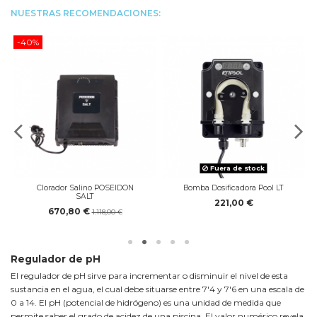
NUESTRAS RECOMENDACIONES:
-40%
Fuera de stock
Clorador Salino POSEIDON
Bomba Dosificadora Pool LT
SALT
221,00 €
670,80 €
1.118,00 €
Regulador de pH
El regulador de pH sirve para incrementar o disminuir el nivel de esta
sustancia en el agua, el cual debe situarse entre 7'4 y 7'6 en una escala de
0 a 14. El pH (potencial de hidrógeno) es una unidad de medida que
permite saber el grado de acidez de una piscina. El valor numérico revela