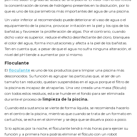
la concentración de iones de hidrógeno presentes en la disolución, por lo
que es uno de los parámetros más importantes del agua de una piscina.
Un valor inferior al recomendado puede deteriorar el vaso de agua o el
equipamiento de la piscina, provocar irritación en la piel y los ojos de los
bañistas y favorecer la proliferación de algas. Por el contrario, cuando
dicho valor es superior, reduce el efecto desinfectante del cloro, blanquea
el color del agua, forma incrustaciones y afecta a la piel de los bañistas.
Ten en cuenta que, a pesar de que el agua no sufra ninguna alteración, el
nivel del pH tiende a aumentar por sí mismo.
Floculante
El
floculante
es uno de los productos para limpiar una piscina más
desconocidos. Su función es agrupar las partículas que, al ser de un
tamaño tan reducido, quedan suspendidas en el agua porque el filtro de
la piscina es incapaz de atraparlas. Una vez creada una masa (flóculo)
con todos estos residuos, esta se hunde en el fondo para ser eliminada
durante el proceso de
limpieza de la piscina.
Cuando esta sustancia se vierte de forma líquida, se recomienda hacerlo
en el centro de la piscina, mientras que cuando se trata de un formato en
cartuchos, se echa en el skimmer y se deja que se disuelva poco a poco.
Si lo aplicas por la noche, el floculante tendrá más horas para ejercer su
función y a primera hora podrás eliminar el flóculo con un robot