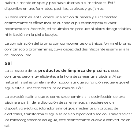
habitualmente en spas y piscinas cubiertas o climatizadas. Está
disponible en tres formatos: pastillas, tabletas y guijarros.
Su disolución es lenta, ofrece una acción duradera y su capacidad
desinfectante es eficaz incluso cuando el pH es sobrepasa el valor
recomendado. Además, este químico no produce ni olores desagradables
ni irritación en la piel o los ojos.
La combinación del bromo con componentes orgánicos forma el bromo
combinado o bromaminas, cuya capacidad desinfectante es similar a la
del bromo libre.
Sal
La sal es otro de los
productos de limpieza de piscinas
poco
comunes pero muy eficientes a la hora de sanear una piscina. Al ser
natural, la sal es un elemento inocuo, aunque su función requiere que el
agua esté a una temperatura de más de 15ºC.
La cloración salina, que es como se denomina a la desinfección de una
piscina a partir de la disolución de sal en el agua, requiere de un
dispositivo eléctrico (clorador salino) que, mediante un proceso de
electrólisis, transforma el agua salada en hipoclorito sódico. Tras erradicar
los microorganismos del agua, este desinfectante vuelve a convertirse en
sal.