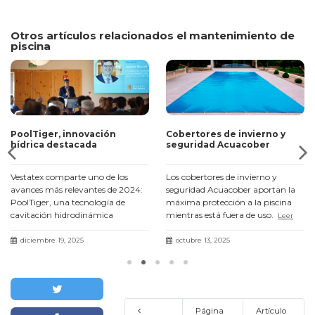
Otros artículos relacionados el mantenimiento de
piscina
PoolTiger, innovación
Cobertores de invierno y
hídrica destacada
seguridad Acuacober
Vestatex comparte uno de los
Los cobertores de invierno y
avances más relevantes de 2024:
seguridad Acuacober aportan la
PoolTiger, una tecnología de
máxima protección a la piscina
cavitación hidrodinámica
mientras está fuera de uso.
Leer
presentada en el III Fòrum Agua i
más
Turisme con resultados un 71 %
diciembre 19, 2025
octubre 13, 2025
más eficaces.
Leer más
Página
Artículo