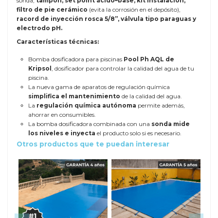
sonda,
tampón, set point ácido–base, kit instalación,
filtro de pie cerámico
(evita la corrosión en el depósito),
racord de inyección rosca 5/8”, válvula tipo paraguas y
electrodo pH.
Características técnicas:
Bomba dosificadora para piscinas
Pool Ph AQL de
Kripsol
, dosificador para controlar la calidad del agua de tu
piscina.
La nueva gama de aparatos de regulación química
simplifica el mantenimiento
de la calidad del agua.
La
regulación química autónoma
permite además,
ahorrar en consumibles.
La bomba dosificadora combinada con una
sonda mide
los niveles e inyecta
el producto solo si es necesario.
Otros productos que te puedan interesar