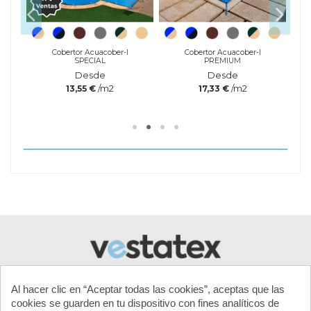
Cobertor Acuacober-I
Cobertor Acuacober-I
SPECIAL
PREMIUM
Desde
Desde
/m2
/m2
13,55 €
17,33 €
Referencia
Referencia
Descripción
Peso (kg)
AQLPOOLPH0
AQLPOOLPH0
Bomba de medición y
1,8 kg
ajuste del Ph
Marca
Al hacer clic en “Aceptar todas las cookies”, aceptas que las
cookies se guarden en tu dispositivo con fines analíticos de