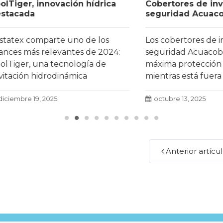
r, innovación hídrica
Cobertores de invierno 
da
seguridad Acuacober
 comparte uno de los
Los cobertores de invierno
más relevantes de 2024:
seguridad Acuacober apor
r, una tecnología de
máxima protección a la pi
ón hidrodinámica
mientras está fuera de us
da en el III Fòrum Agua i
más
con resultados un 71 %
e 19, 2025
octubre 13, 2025
aces.
Leer más
Anterior artícu