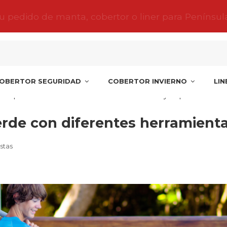
tu pedido de manta, cobertor o liner para Penínsul
OBERTOR SEGURIDAD
COBERTOR INVIERNO
LI
na piscina verde con diferentes herramientas y dispositivos
rde con diferentes herramienta
stas