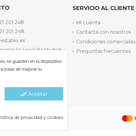
CTO
SERVICIO AL CLIENTE
21 201 248
Mi cuenta
21 201 248
Contacta con nosotros
estatex.es
Condiciones comerciales
antes 14, Local 8 | Madrid,
Preguntas frecuentes
ies se guarden en tu dispositivo
 dels Musics, 11 | Alicante,
a tratar de mejorar tu
elefónica Lunes a Viernes
15:30 h.
done_all
Aceptar
 |
Política de Cookies |
Política
olítica de privacidad y cookies