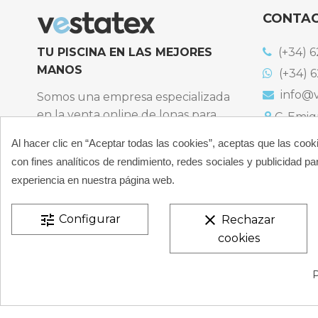
CONTA
TU PISCINA EN LAS MEJORES
(+34) 6
MANOS
(+34) 6
info@v
Somos una empresa especializada
en la venta online de lonas para
C. Emigr
España
piscinas y productos de filtración,
Al hacer clic en “Aceptar todas las cookies”, aceptas que las cook
Bulevard
climatización, limpieza y
España
con fines analíticos de rendimiento, redes sociales y publicidad par
desinfección para piscinas privadas
Atención t
experiencia en nuestra página web.
particulares.
De 9:00 a 
CONÓCENOS
tune
clear
Configurar
Rechazar
cookies
VESTATEX © 2026 |
Aviso legal |
Términos y condiciones
P
de Privacidad |
Mapa del Sitio