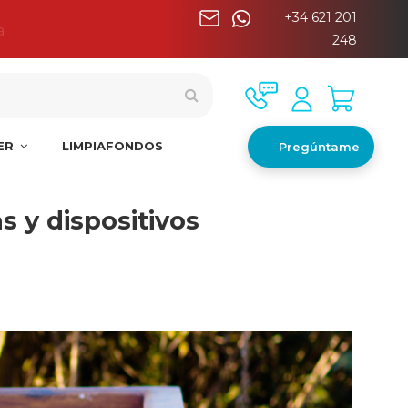
+34 621 201
a
248
NER
LIMPIAFONDOS
Pregúntame
s y dispositivos