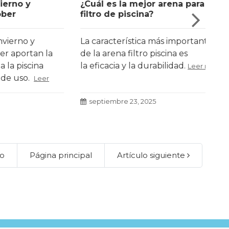
y
¿Cuál es la mejor arena para
Nor
filtro de piscina?
ley
 y
La característica más importante
Cua
tan la
de la arena filtro piscina es
pis
scina
la eficacia y la durabilidad.
tom
Leer más
o.
Leer
Leer
septiembre 23, 2025
s
lo
Página principal
Artículo siguiente