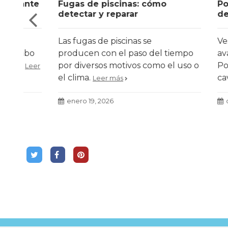
ante
Fugas de piscinas: cómo
PoolTige
detectar y reparar
destaca
Las fugas de piscinas se
Vestatex
abo
producen con el paso del tiempo
avances 
por diversos motivos como el uso o
PoolTige
Leer
el clima.
cavitaci
Leer más
presenta
Turisme 
enero 19, 2026
diciembr
más efic