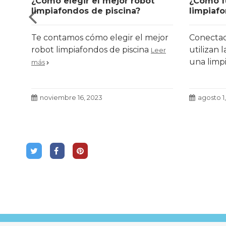
a
¿Cómo elegir el mejor robot
¿Cómo f
limpiafondos de piscina?
limpiafo
piscina?
Te contamos cómo elegir el mejor
Conectado
te
robot limpiafondos de piscina
utilizan 
Leer
una limpi
 más
más
noviembre 16, 2023
agosto 1