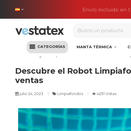
Envío incluido en 
CATEGORÍAS
MANTA TÉRMICA
C
Inicio
Blog
Limpiafondos
Descubre el Robot Limp
Descubre el Robot Limpiafo
ventas
julio 24, 2023
Limpiafondos
4291 Vistas