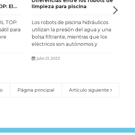
Diferencias entre los robots de
Ven
P: El
limpieza para piscina
lim
arrasa
OL TOP:
Los robots de piscina hidráulicos
Un 
sátil para
utilizan la presión del agua y una
pisc
pre
bolsa filtrante, mientras que los
tar
eléctricos son autónomos y
man
eficientes.
inf
Leer más
de 
julio 21, 2023
m
tor
lo
Página principal
Artículo siguiente