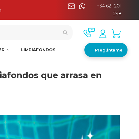
+34 621 201
a
248
NER
LIMPIAFONDOS
Pregúntame
as
iafondos que arrasa en