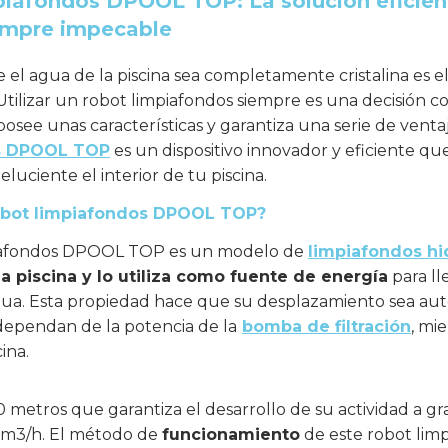
iafondos DPOOL TOP: La solución eficient
iempre impecable
el agua de la piscina sea completamente cristalina es e
 Utilizar un robot limpiafondos siempre es una decisión co
see unas características y garantiza una serie de ventajas
s DPOOL TOP
es un dispositivo innovador y eficiente q
eluciente el interior de tu piscina.
robot limpiafondos DPOOL TOP?
piafondos DPOOL TOP es un modelo de
limpiafondos hi
 la piscina y lo utiliza como fuente de energía
para ll
gua. Esta propiedad hace que su desplazamiento sea au
dependan de la potencia de la
bomba de filtración
, mi
cina.
etros que garantiza el desarrollo de su actividad a g
5 m3/h. El método de
funcionamiento
de este robot limp