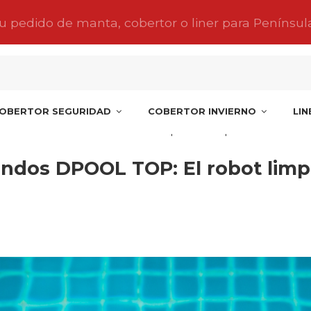
tu pedido de manta, cobertor o liner para Penínsul
OBERTOR SEGURIDAD
COBERTOR INVIERNO
LI
iafondos DPOOL TOP: El robot limpiafondos que arrasa en vent
ndos DPOOL TOP: El robot limp