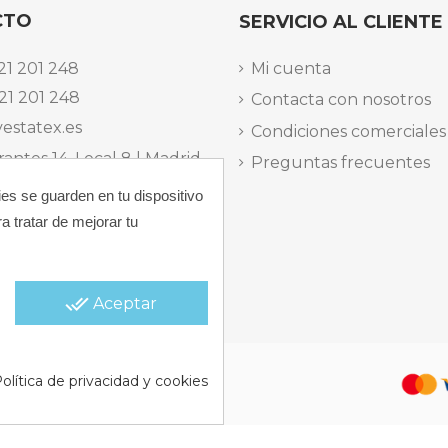
CTO
SERVICIO AL CLIENTE
21 201 248
Mi cuenta
21 201 248
Contacta con nosotros
estatex.es
Condiciones comerciales
antes 14, Local 8 | Madrid,
Preguntas frecuentes
ies se guarden en tu dispositivo
 dels Musics, 11 | Alicante,
a tratar de mejorar tu
elefónica Lunes a Viernes
15:30 h.
done_all
Aceptar
 |
Política de Cookies |
Política
olítica de privacidad y cookies