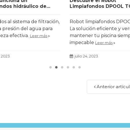
unciona un
Descubre el Robot
ndos hidráulico de
Limpiafondos DPOOL TO
robot limpiafondos que 
en ventas
s al sistema de filtración,
Robot limpiafondos DPO
la presión del agua para
La solución eficiente y ver
eza efectiva.
mantener tu piscina siem
Leer más
impecable
Leer más
, 2023
julio 24, 2023
Anterior artícu