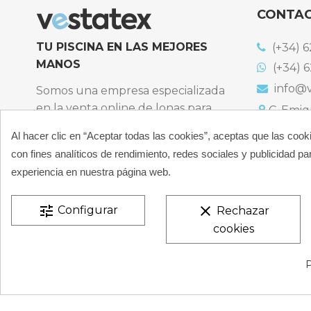
CONTA
TU PISCINA EN LAS MEJORES
(+34) 6
MANOS
(+34) 6
info@v
Somos una empresa especializada
en la venta online de lonas para
C. Emigr
España
piscinas y productos de filtración,
Al hacer clic en “Aceptar todas las cookies”, aceptas que las cook
Bulevard
climatización, limpieza y
España
con fines analíticos de rendimiento, redes sociales y publicidad par
desinfección para piscinas privadas
Atención t
experiencia en nuestra página web.
particulares.
De 9:00 a 
CONÓCENOS
tune
clear
Configurar
Rechazar
cookies
VESTATEX © 2026 |
Aviso legal |
Términos y condiciones
P
de Privacidad |
Mapa del Sitio