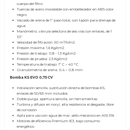
cuerpo del filtro
Tuercas de acero inoxidable con embellecedor en ABS color
negro
Vaciado de arena de 1” paso total, con tapón para drenaje de
agua
Manómetro, válvula selectora de seis vías con enlaces, de 1
1/2”
Velocidad de filtración: 50 m³/h/m2
Presión máxima: 1,6 Kg/cm2
Presión de trabajo: 0,8 - 1,3 Kg/cm2
Presión de prueba: 2,5 Kg/cm2
Temperatura de trabajo: 1º C ÷ 40 °C
Granulometría de arena: 0,4 ÷ 0,8 mm
Bomba KS EVO 0,75 CV
Instalación sencilla, sustitución directa de bombas KS,
enlaces de 50/63 mm incluidos
Doble purga, apertura sencilla, sin herramientas
Turbina y difusor en noryl, alta resistencia al desgaste, libre
de corrosión
Apta para uso con agua de mar, sello mecánico en AISI 316
Motores de eficiencia Premium IE3, bajo consumo
energético