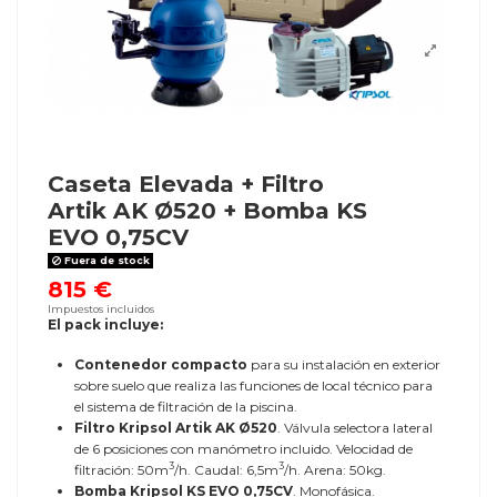
Caseta Elevada + Filtro
Artik AK Ø520 + Bomba KS
EVO 0,75CV
Fuera de stock
815 €
Impuestos incluidos
El pack incluye:
Contenedor compacto
para su instalación en exterior
sobre suelo que realiza las funciones de local técnico para
el sistema de filtración de la piscina.
Filtro Kripsol Artik AK Ø520
. Válvula selectora lateral
de 6 posiciones con manómetro incluido. Velocidad de
3
3
filtración: 50m
/h. Caudal: 6,5m
/h. Arena: 50kg.
Bomba Kripsol KS EVO 0,75CV
. Monofásica.