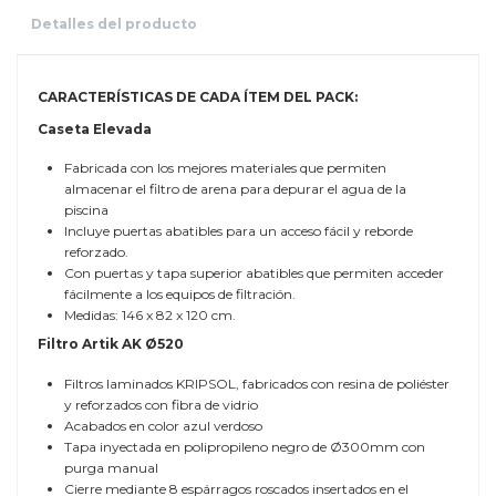
Detalles del producto
CARACTERÍSTICAS DE CADA ÍTEM DEL PACK:
Caseta Elevada
Fabricada con los mejores materiales que permiten
almacenar el filtro de arena para depurar el agua de la
piscina
Incluye puertas abatibles para un acceso fácil y reborde
reforzado.
Con puertas y tapa superior abatibles que permiten acceder
fácilmente a los equipos de filtración.
Medidas: 146 x 82 x 120 cm.
Filtro Artik AK Ø520
Filtros laminados KRIPSOL, fabricados con resina de poliéster
y reforzados con fibra de vidrio
Acabados en color azul verdoso
Tapa inyectada en polipropileno negro de Ø300mm con
purga manual
Cierre mediante 8 espárragos roscados insertados en el