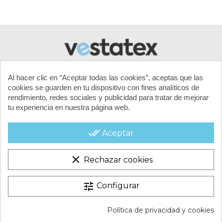
Al hacer clic en “Aceptar todas las cookies”, aceptas que las
cookies se guarden en tu dispositivo con fines analíticos de
rendimiento, redes sociales y publicidad para tratar de mejorar
tu experiencia en nuestra página web.
MI CUENTA
done_all
Aceptar
CONTACTA CON NOSOTROS
clear
Rechazar cookies
CONDICIONES COMERCIALES
tune
Configurar
VESTATEX © 2026 |
Aviso legal |
Términos y condiciones |
Política de privacidad y cookies
Política de Cookies |
Política de Privacidad |
Mapa del Sitio