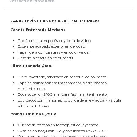
Detalles del producto
CARACTERÍSTICAS DE CADA ÍTEM DEL PACK:
Caseta Enterrada Mediana
Pre-fabricada en poliéster y fibra de vidrio
Excelente acabado exterior en gel coat.
Tapa ligera con bisagras y en color verde.
Base de la caseta en color marfil
Filtro Granada Ø600
Filtro Inyectado, fabricado en material de polímero
Tapa de policarbonato transparente, cierre roscado
mediante tuerca
Boca superior Ø180mm para fácil mantenimiento
Equipados con manómetro, purga de aire y agua y válvula
selectora de 6 vías
Bomba Ondina 0,75 CV
Cuerpo de bomba en termoplástico inyectado
Turbina en noryl con F.V. y con inserto en Aisi 304
Cestillo en material plástico inyectado color blanco