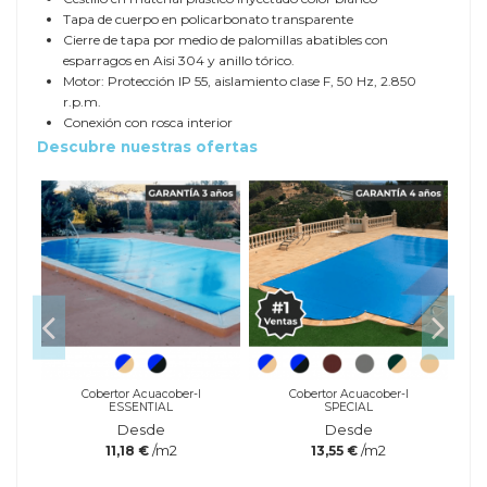
Tapa de cuerpo en policarbonato transparente
Cierre de tapa por medio de palomillas abatibles con
esparragos en Aisi 304 y anillo tórico.
Motor: Protección IP 55, aislamiento clase F, 50 Hz, 2.850
r.p.m.
Conexión con rosca interior
Descubre nuestras ofertas
le
Cobertor Acuacober-I
Cobertor Acuacober-I
ESSENTIAL
SPECIAL
Desde
Desde
/m2
/m2
11,18 €
13,55 €