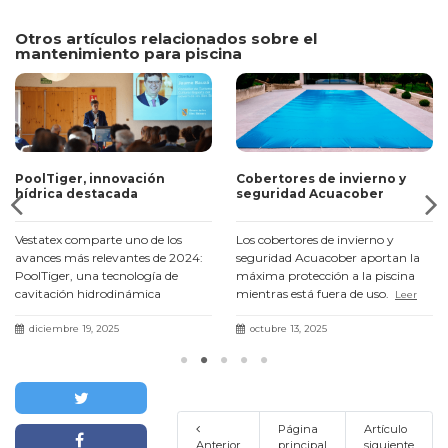
Otros artículos relacionados sobre el
mantenimiento para piscina
PoolTiger, innovación
Cobertores de invierno y
hídrica destacada
seguridad Acuacober
Vestatex comparte uno de los
Los cobertores de invierno y
avances más relevantes de 2024:
seguridad Acuacober aportan la
PoolTiger, una tecnología de
máxima protección a la piscina
cavitación hidrodinámica
mientras está fuera de uso.
Leer
presentada en el III Fòrum Agua i
más
Turisme con resultados un 71 %
diciembre 19, 2025
octubre 13, 2025
más eficaces.
Leer más
Página
Artículo
Anterior
principal
siguiente