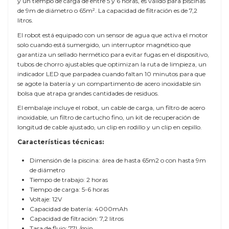
y un tiempo de carga de entre 5 y 6 horas, es válido para piscinas
de 9m de diámetro o 65m². La capacidad de filtración es de 7,2
litros.
El robot está equipado con un sensor de agua que activa el motor
solo cuando está sumergido, un interruptor magnético que
garantiza un sellado hermético para evitar fugas en el dispositivo,
tubos de chorro ajustables que optimizan la ruta de limpieza, un
indicador LED que parpadea cuando faltan 10 minutos para que
se agote la batería y un compartimento de acero inoxidable sin
bolsa que atrapa grandes cantidades de residuos.
El embalaje incluye el robot, un cable de carga, un filtro de acero
inoxidable, un filtro de cartucho fino, un kit de recuperación de
longitud de cable ajustado, un clip en rodillo y un clip en cepillo.
Características técnicas:
Dimensión de la piscina: área de hasta 65m2 o con hasta 9m
de diámetro
Tiempo de trabajo: 2 horas
Tiempo de carga: 5-6 horas
Voltaje: 12V
Capacidad de batería: 4000mAh
Capacidad de filtración: 7,2 litros
Tasa de flujo: 77L/min