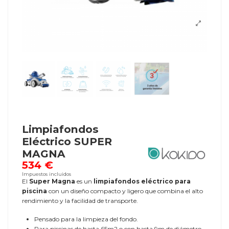
Limpiafondos
Eléctrico SUPER
MAGNA
534 €
Impuestos incluidos
El
Super Magna
es un
limpiafondos eléctrico para
piscina
con un diseño compacto y ligero que combina el alto
rendimiento y la facilidad de transporte.
Pensado para la limpieza del fondo.
Para piscinas de hasta 65m2 o con hasta 9m de diámetro.