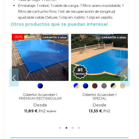
Embalaje: 1 robot; 1 cable de carga; 1 filtro acero inoxidable; 1
filtro de cartucho fino; 1 kit de recuperación de longitud
ajustable cable Deluxe; 1 clip en rodillo; 1 clip en cepillo
Otros productos que te puedan interesar
-30%
-20
es
Cobertor Acuacober-I
Cobertor Acuacober-I
PREMIUM RECTANGULAR
SPECIAL
Desde
Desde
/m2
/m2
11,89 €
13,55 €
16,99 €