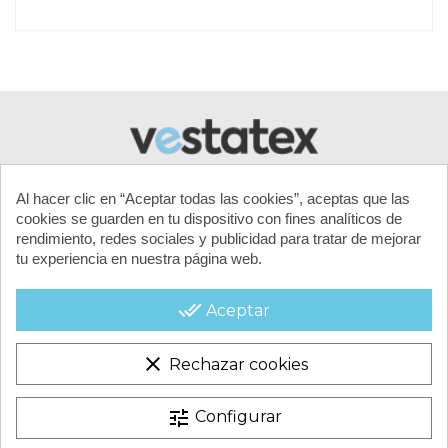
TAMAÑO DE LA PISCINA
Hasta 9 m
LONGITUD DE CABLE
Sin cable
ÁREA DE LIMPIEZA
Fondo y paredes
CONTROL REMOTO
No
CICLO DE LIMPIEZA
2h
REVESTIMIENTO
Liner / poliester / hinchables
Al hacer clic en “Aceptar todas las cookies”, aceptas que las
cookies se guarden en tu dispositivo con fines analíticos de
AUTONOMÍA
2h
rendimiento, redes sociales y publicidad para tratar de mejorar
tu experiencia en nuestra página web.
CARRO
No
MI CUENTA
Referencia
18983
done_all
Aceptar
CONTACTA CON NOSOTROS
clear
Rechazar cookies
CONDICIONES COMERCIALES
Marca
tune
Configurar