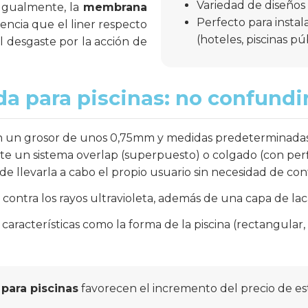
Variedad de diseños 
. Igualmente, la
membrana
Perfecto para instal
encia que el liner respecto
(hoteles, piscinas pú
al desgaste por la acción de
 para piscinas: no confundir
 un grosor de unos 0,75mm y medidas predeterminadas. L
ante un sistema overlap (superpuesto) o colgado (con per
ede llevarla a cabo el propio usuario sin necesidad de con
contra los rayos ultravioleta, además de una capa de laca
aracterísticas como la forma de la piscina (rectangular, o
ara piscinas
favorecen el incremento del precio de es