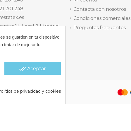
21 201 248
Contacta con nosotros
estatex.es
Condiciones comerciales
antes 14, Local 8 | Madrid,
Preguntas frecuentes
ies se guarden en tu dispositivo
 dels Musics, 11 | Alicante,
a tratar de mejorar tu
elefónica Lunes a Viernes
15:30 h.
done_all
Aceptar
 |
Política de Cookies |
Política
olítica de privacidad y cookies