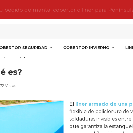
tu pedido de manta, cobertor o liner para Penínsul
OBERTOR SEGURIDAD
COBERTOR INVIERNO
LI
 piscina: ¿qué es?
é es?
72 Vistas
El
liner armado de una p
flexible de policloruro de v
soldaduras invisibles entr
que garantiza la estanqueid