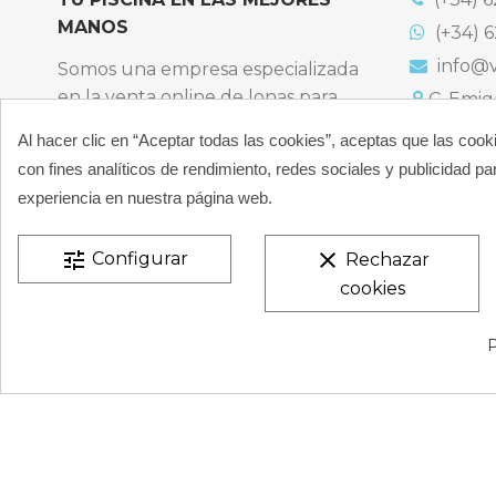
MANOS
(+34) 6
info@v
Somos una empresa especializada
en la venta online de lonas para
C. Emigr
España
piscinas y productos de filtración,
Al hacer clic en “Aceptar todas las cookies”, aceptas que las cook
Bulevard
climatización, limpieza y
España
con fines analíticos de rendimiento, redes sociales y publicidad par
desinfección para piscinas privadas
Atención t
experiencia en nuestra página web.
particulares.
De 9:00 a 
CONÓCENOS
tune
clear
Configurar
Rechazar
cookies
VESTATEX © 2026 |
Aviso legal |
Términos y condiciones
P
de Privacidad |
Mapa del Sitio