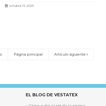
octubre 13, 2025
s
lo
Página principal
Artículo siguiente
EL BLOG DE VESTATEX
Cómo subir el pH de la piscina: