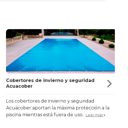
Cobertores de invierno y seguridad
¿Cu
Acuacober
pis
Los cobertores de invierno y seguridad
La 
Acuacober aportan la máxima protección a la
fil
piscina mientras está fuera de uso.
Leer más
más