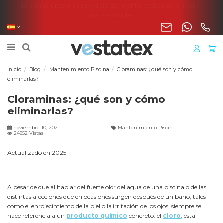
Envío incluido en tu pedido de manta, cobertor o liner
para Península
Inicio
Blog
Mantenimiento Piscina
Cloraminas: ¿qué son y cómo
eliminarlas?
Cloraminas: ¿qué son y cómo
eliminarlas?
noviembre 10, 2021
Mantenimiento Piscina
24852 Vistas
Actualizado en 2025
A pesar de que al hablar del fuerte olor del agua de una piscina o de las
distintas afecciones que en ocasiones surgen después de un baño, tales
como el enrojecimiento de la piel o la irritación de los ojos, siempre se
hace referencia a un
producto químico
concreto: el
cloro
, esta