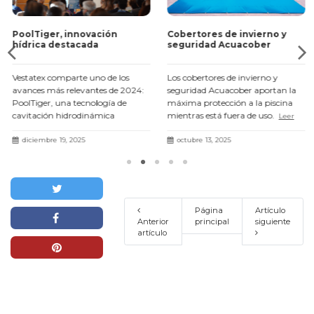
PoolTiger, innovación
Cobertores de invierno y
hídrica destacada
seguridad Acuacober
Vestatex comparte uno de los
Los cobertores de invierno y
avances más relevantes de 2024:
seguridad Acuacober aportan la
PoolTiger, una tecnología de
máxima protección a la piscina
cavitación hidrodinámica
mientras está fuera de uso.
Leer
presentada en el III Fòrum Agua i
más
Turisme con resultados un 71 %
diciembre 19, 2025
octubre 13, 2025
más eficaces.
Leer más
Página
Artículo
Anterior
principal
siguiente
artículo