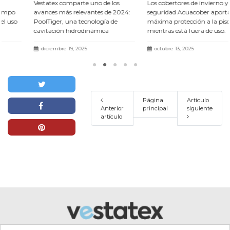
Vestatex comparte uno de los
Los cobertores de invierno y
avances más relevantes de 2024:
seguridad Acuacober aportan la
PoolTiger, una tecnología de
máxima protección a la piscina
cavitación hidrodinámica
mientras está fuera de uso.
Leer
presentada en el III Fòrum Agua i
más
Turisme con resultados un 71 %
diciembre 19, 2025
octubre 13, 2025
más eficaces.
Leer más
Página
Artículo
Anterior
principal
siguiente
artículo