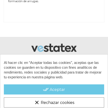
formación de arrugas.
Referencia
LINER-930x515x132-OV
Al hacer clic en “Aceptar todas las cookies”, aceptas que las
cookies se guarden en tu dispositivo con fines analíticos de
rendimiento, redes sociales y publicidad para tratar de mejorar
tu experiencia en nuestra página web.
MI CUENTA
done_all
Aceptar
CONTACTA CON NOSOTROS
clear
Rechazar cookies
CONDICIONES COMERCIALES