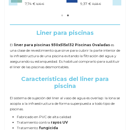
7,74 €
9,37 €
9,10 €
11,03 €
Liner para piscinas
El
liner para piscinas 930x515x132 Piscinas Ovaladas
es
una clase de revestimiento que sirve para cubrir la parte interior de
la infraestructura de una piscina evitando la filtración del agua y
asegurando su estanqueidad. Es habitual comprarlo para sustituir
el liner de las piscinas desmontables.
Características del liner para
piscina
El sistema de sujeción del liner al vaso de agua es overlap: la lona se
acopla a la infraestructura de forma superpuesta a todo tipo de
piscinas.
Fabricado en PVC de alta calidad
Tratamiento contra
rayos UV
Tratamiento
fungicida