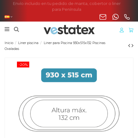
Envío incluido en tu pedido de manta, cobertor o liner
para Península
Inicio
Liner piscina
Liner para Piscina 930x515x132 Piscinas
Ovaladas
-20%