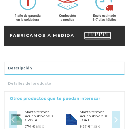
FABRICAMOS A MEDIDA
Descripción
Detalles del producto
Otros productos que te puedan interesar
Manta térmica
Manta térmica
Acuabubble 500
Acuabubble 800
CRISTAL
FORTE
7,74 €
9,37 €
9,10 €
11,03 €