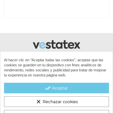
Referencia
LINER-800x470x120 -OV
Al hacer clic en “Aceptar todas las cookies”, aceptas que las
cookies se guarden en tu dispositivo con fines analíticos de
rendimiento, redes sociales y publicidad para tratar de mejorar
tu experiencia en nuestra página web.
MI CUENTA
done_all
Aceptar
CONTACTA CON NOSOTROS
clear
Rechazar cookies
CONDICIONES COMERCIALES