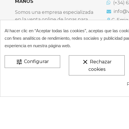
MANOS
(+34) 6
info@v
Somos una empresa especializada
en la venta online de lonas para
C. Emigr
España
piscinas y productos de filtración,
Al hacer clic en “Aceptar todas las cookies”, aceptas que las cook
Bulevard
climatización, limpieza y
España
con fines analíticos de rendimiento, redes sociales y publicidad par
desinfección para piscinas privadas
Atención t
experiencia en nuestra página web.
particulares.
De 9:00 a 
CONÓCENOS
tune
clear
Configurar
Rechazar
cookies
VESTATEX © 2026 |
Aviso legal |
Términos y condiciones
P
de Privacidad |
Mapa del Sitio