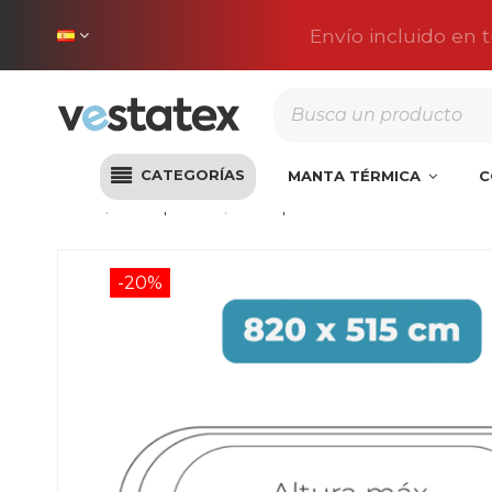
Envío incluido en 
CATEGORÍAS
MANTA TÉRMICA
C
Inicio
Liner piscina
Liner para Piscina 820x515x132 P
-20%