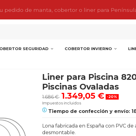
tu pedido de manta, cobertor o liner para Penínsul
OBERTOR SEGURIDAD
COBERTOR INVIERNO
LI
iscinas Ovaladas
Liner para Piscina 82
Piscinas Ovaladas
1.349,05 €
1.686 €
-20%
Impuestos incluidos
Tiempo de confección y envío: 1
Lona fabricada en España con PVC de alta
desmontable.