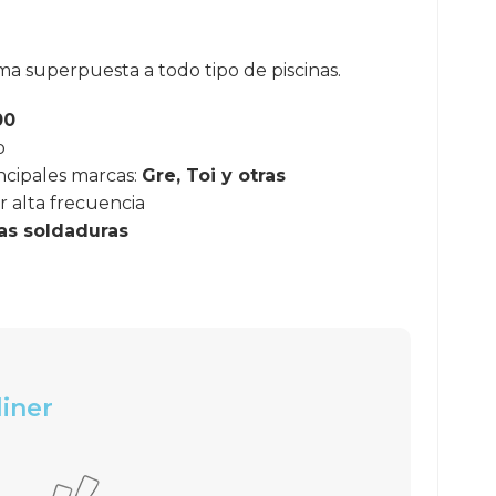
rma superpuesta a todo tipo de piscinas.
00
o
ncipales marcas:
Gre, Toi y otras
r alta frecuencia
las soldaduras
liner