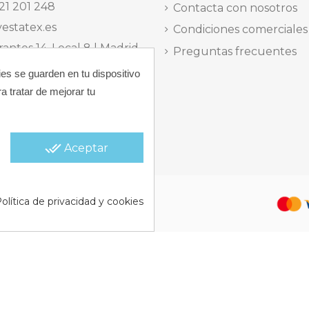
21 201 248
Contacta con nosotros
estatex.es
Condiciones comerciales
antes 14, Local 8 | Madrid,
Preguntas frecuentes
ies se guarden en tu dispositivo
 dels Musics, 11 | Alicante,
a tratar de mejorar tu
elefónica Lunes a Viernes
15:30 h.
done_all
Aceptar
 |
Política de Cookies |
Política
olítica de privacidad y cookies