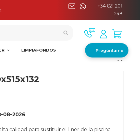
+34 621 201
a
248
NER
LIMPIAFONDOS
Pregúntame
0x515x132
8-08-2026
 calidad para sustituir el liner de la piscina