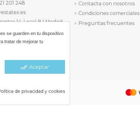
21 201 248
Contacta con nosotros
estatex.es
Condiciones comerciales
antes 14, Local 8 | Madrid,
Preguntas frecuentes
ies se guarden en tu dispositivo
 dels Musics, 11 | Alicante,
a tratar de mejorar tu
elefónica Lunes a Viernes
15:30 h.
done_all
Aceptar
 |
Política de Cookies |
Política
olítica de privacidad y cookies