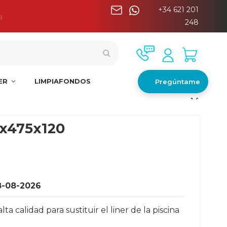
+34 621 201
a
248
NER
LIMPIAFONDOS
Pregúntame
0x475x120
8-08-2026
 calidad para sustituir el liner de la piscina