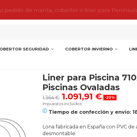
tu pedido de manta, cobertor o liner para Penínsul
OBERTOR SEGURIDAD
COBERTOR INVIERNO
LI
iscinas Ovaladas
Liner para Piscina 71
Piscinas Ovaladas
1.091,91 €
1.364 €
-20%
Impuestos incluidos
Tiempo de confección y envío: 1
Lona fabricada en España con PVC de alta
desmontable.