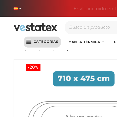
Envío incluido en 
CATEGORÍAS
MANTA TÉRMICA
C
Inicio
Liner piscina
Liner para Piscina 710x475x120 P
-20%