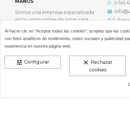
MANOS
(+34) 6
info@v
Somos una empresa especializada
en la venta online de lonas para
C. Emigr
España
piscinas y productos de filtración,
Al hacer clic en “Aceptar todas las cookies”, aceptas que las cook
Bulevard
climatización, limpieza y
España
con fines analíticos de rendimiento, redes sociales y publicidad par
desinfección para piscinas privadas
Atención t
experiencia en nuestra página web.
particulares.
De 9:00 a 
CONÓCENOS
tune
clear
Configurar
Rechazar
cookies
VESTATEX © 2026 |
Aviso legal |
Términos y condiciones
P
de Privacidad |
Mapa del Sitio