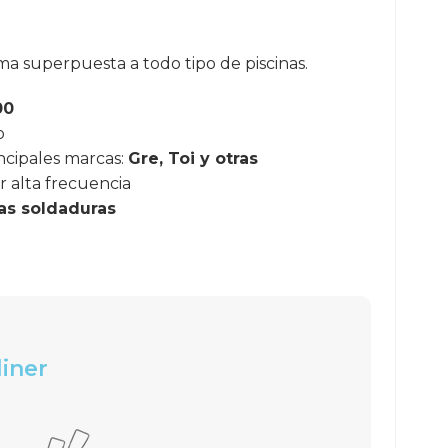
rma superpuesta a todo tipo de piscinas.
00
o
ncipales marcas:
Gre, Toi y otras
r alta frecuencia
las soldaduras
liner