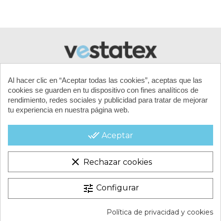
Al hacer clic en “Aceptar todas las cookies”, aceptas que las
cookies se guarden en tu dispositivo con fines analíticos de
rendimiento, redes sociales y publicidad para tratar de mejorar
tu experiencia en nuestra página web.
MI CUENTA
done_all
Aceptar
CONTACTA CON NOSOTROS
clear
Rechazar cookies
CONDICIONES COMERCIALES
tune
Configurar
VESTATEX © 2026 |
Aviso legal |
Términos y condiciones |
Política de privacidad y cookies
Política de Cookies |
Política de Privacidad |
Mapa del Sitio