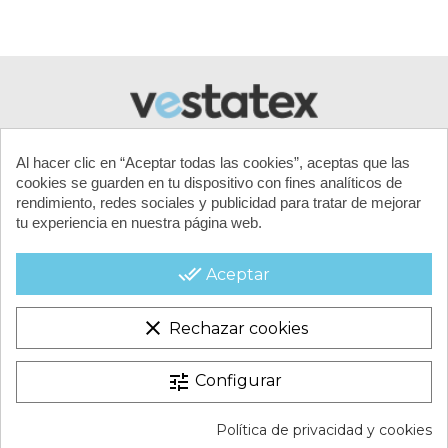
Al hacer clic en “Aceptar todas las cookies”, aceptas que las
cookies se guarden en tu dispositivo con fines analíticos de
rendimiento, redes sociales y publicidad para tratar de mejorar
tu experiencia en nuestra página web.
MI CUENTA
done_all
Aceptar
CONTACTA CON NOSOTROS
clear
Rechazar cookies
CONDICIONES COMERCIALES
tune
Configurar
VESTATEX © 2026 |
Aviso legal |
Términos y condiciones |
Política de privacidad y cookies
Política de Cookies |
Política de Privacidad |
Mapa del Sitio