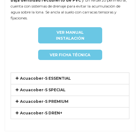
baja densidad recubierto de PVC
y un refuerzo perimetral,
cuenta con sistemas de drenaje para evitar la acumulación de
agua sobre la lona. Se ancla al suelo con carracas tensoras y
fijaciones.
VER MANUAL
INSTALACIÓN
VER FICHA TÉCNICA
Acuacober-S ESSENTIAL
Acuacober-S SPECIAL
Acuacober-S PREMIUM
Acuacober-S DREN+
Referencia
DTP-MALLO9