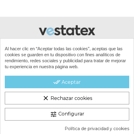
Al hacer clic en “Aceptar todas las cookies”, aceptas que las
cookies se guarden en tu dispositivo con fines analíticos de
rendimiento, redes sociales y publicidad para tratar de mejorar
tu experiencia en nuestra página web.
MI CUENTA
done_all
Aceptar
CONTACTA CON NOSOTROS
clear
Rechazar cookies
CONDICIONES COMERCIALES
tune
Configurar
VESTATEX © 2026 |
Aviso legal |
Términos y condiciones |
Política de privacidad y cookies
Política de Cookies |
Política de Privacidad |
Mapa del Sitio