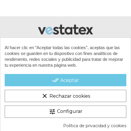
Al hacer clic en “Aceptar todas las cookies”, aceptas que las
cookies se guarden en tu dispositivo con fines analíticos de
rendimiento, redes sociales y publicidad para tratar de mejorar
tu experiencia en nuestra página web.
MI CUENTA
done_all
Aceptar
CONTACTA CON NOSOTROS
clear
Rechazar cookies
CONDICIONES COMERCIALES
tune
Configurar
VESTATEX © 2026 |
Aviso legal |
Términos y condiciones |
Política de privacidad y cookies
Política de Cookies |
Política de Privacidad |
Mapa del Sitio