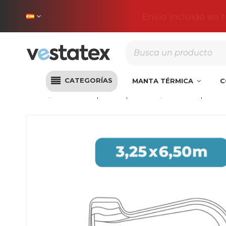
Envío incluido en 
CATEGORÍAS
MANTA TÉRMICA
C
Inicio
Cobertores piscinas poliéster
Cobertor piscina