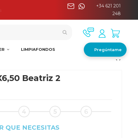
+34 621 201
a
248
NER
LIMPIAFONDOS
Pregúntame
6,50 Beatriz 2
R QUE NECESITAS