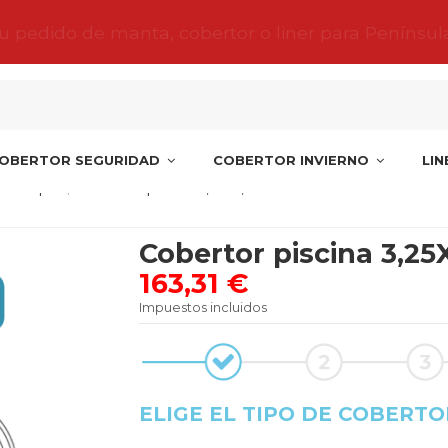
tu pedido de manta, cobertor o liner para Penínsul
OBERTOR SEGURIDAD
COBERTOR INVIERNO
LI
s Coinpol
Cobertor piscina 3,25X6,50 Beatriz 2
Cobertor piscina 3,25X
163,31 €
Impuestos incluidos
ELIGE EL TIPO DE COBERTO