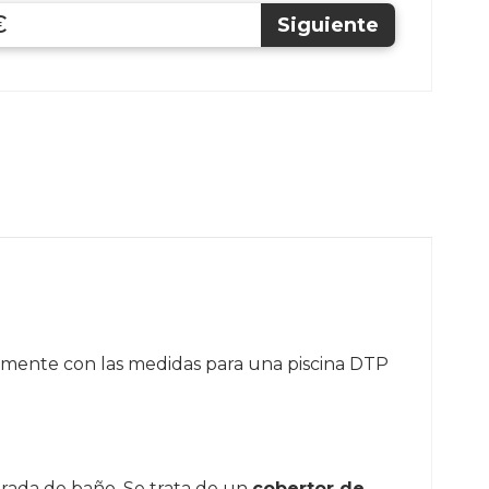
€
camente con las medidas para una piscina DTP
rada de baño. Se trata de un
cobertor de