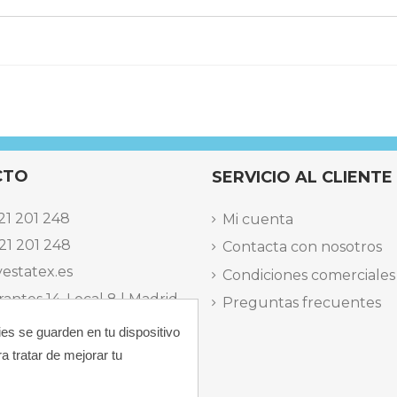
CTO
SERVICIO AL CLIENTE
21 201 248
Mi cuenta
21 201 248
Contacta con nosotros
estatex.es
Condiciones comerciales
antes 14, Local 8 | Madrid,
Preguntas frecuentes
ies se guarden en tu dispositivo
 dels Musics, 11 | Alicante,
a tratar de mejorar tu
elefónica Lunes a Viernes