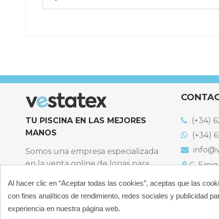
Referencia
COIN-BEAT2
CONTA
TU PISCINA EN LAS MEJORES
(+34) 6
MANOS
(+34) 6
info@v
Somos una empresa especializada
en la venta online de lonas para
C. Emigr
España
piscinas y productos de filtración,
Al hacer clic en “Aceptar todas las cookies”, aceptas que las cook
Bulevard
climatización, limpieza y
España
con fines analíticos de rendimiento, redes sociales y publicidad par
desinfección para piscinas privadas
Atención t
experiencia en nuestra página web.
particulares.