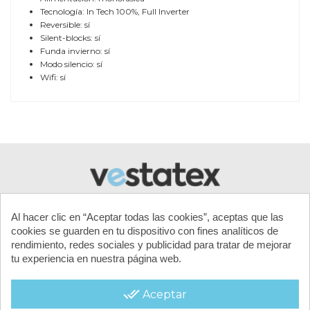
Tecnología: In Tech 100%, Full Inverter
Reversible: sí
Silent-blocks: sí
Funda invierno: sí
Modo silencio: sí
Wifi: sí
Referencia
HAY-150-0222
Al hacer clic en “Aceptar todas las cookies”, aceptas que las
cookies se guarden en tu dispositivo con fines analíticos de
rendimiento, redes sociales y publicidad para tratar de mejorar
tu experiencia en nuestra página web.
MI CUENTA
done_all
Aceptar
CONTACTA CON NOSOTROS