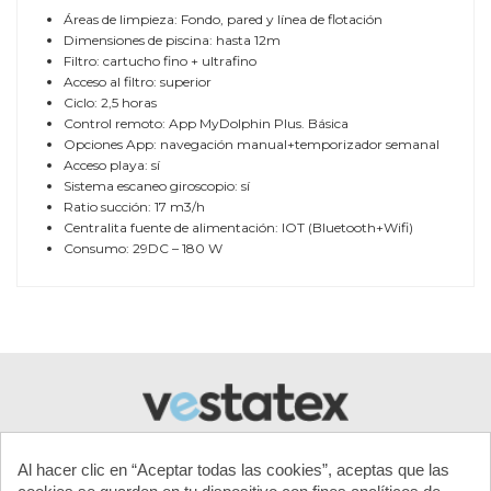
Áreas de limpieza: Fondo, pared y línea de flotación
Dimensiones de piscina: hasta 12m
Filtro: cartucho fino + ultrafino
Acceso al filtro: superior
Ciclo: 2,5 horas
Control remoto: App MyDolphin Plus. Básica
Opciones App: navegación manual+temporizador semanal
Acceso playa: sí
Sistema escaneo giroscopio: sí
Ratio succión: 17 m3/h
Centralita fuente de alimentación: IOT (Bluetooth+Wifi)
Consumo: 29DC – 180 W
TAMAÑO DE LA PISCINA
Hasta 12 m
LONGITUD DE CABLE
18 m
ÁREA DE LIMPIEZA
Fondo, paredes y línea de
flotación
CONTROL REMOTO
Sí
CICLO DE LIMPIEZA
2.5h
Al hacer clic en “Aceptar todas las cookies”, aceptas que las
REVESTIMIENTO
Gresite / liner / poliéster / PVC /