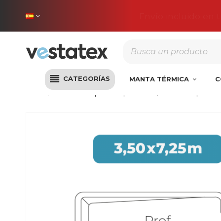
Envío incluido en 
CATEGORÍAS
MANTA TÉRMICA
C
Inicio
Cobertores piscinas poliéster
Cobertor piscina