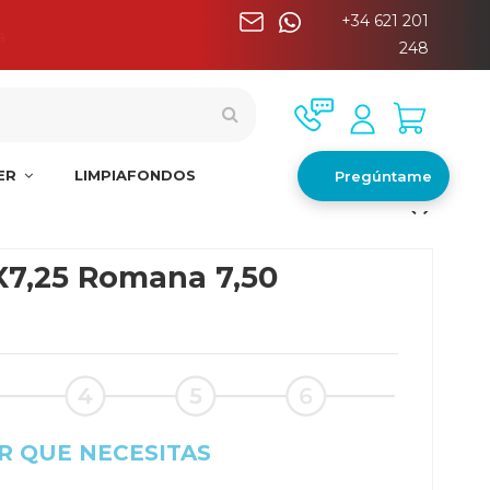
+34 621 201
a
248
NER
LIMPIAFONDOS
Pregúntame
0X7,25 Romana 7,50
R QUE NECESITAS