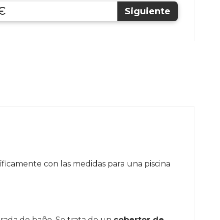
 €
íficamente con las medidas para una piscina
rada de baño. Se trata de un
cobertor de