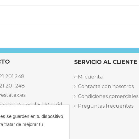
CTO
SERVICIO AL CLIENTE
21 201 248
Mi cuenta
21 201 248
Contacta con nosotros
estatex.es
Condiciones comerciales
antes 14, Local 8 | Madrid,
Preguntas frecuentes
ies se guarden en tu dispositivo
 dels Musics, 11 | Alicante,
a tratar de mejorar tu
elefónica Lunes a Viernes