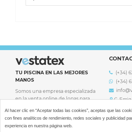
Referencia
NORG-ROMA7,5
CONTA
TU PISCINA EN LAS MEJORES
(+34) 6
MANOS
(+34) 6
info@v
Somos una empresa especializada
en la venta online de lonas para
C. Emigr
España
piscinas y productos de filtración,
Al hacer clic en “Aceptar todas las cookies”, aceptas que las cook
Bulevard
climatización, limpieza y
España
con fines analíticos de rendimiento, redes sociales y publicidad par
desinfección para piscinas privadas
Atención t
experiencia en nuestra página web.
particulares.