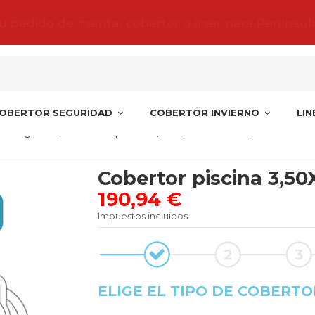
tu pedido de manta, cobertor o liner para Penínsul
OBERTOR SEGURIDAD
COBERTOR INVIERNO
LI
s Norgalicia
Cobertor piscina 3,50X7,25 Romana 7,50
Cobertor piscina 3,5
190,94 €
Impuestos incluidos
ELIGE EL TIPO DE COBERTO