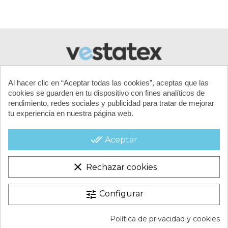
Al hacer clic en “Aceptar todas las cookies”, aceptas que las
cookies se guarden en tu dispositivo con fines analíticos de
rendimiento, redes sociales y publicidad para tratar de mejorar
tu experiencia en nuestra página web.
MI CUENTA
done_all
Aceptar
CONTACTA CON NOSOTROS
clear
Rechazar cookies
CONDICIONES COMERCIALES
tune
Configurar
VESTATEX © 2026 |
Aviso legal |
Términos y condiciones |
Política de privacidad y cookies
Política de Cookies |
Política de Privacidad |
Mapa del Sitio