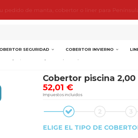
tu pedido de manta, cobertor o liner para Penínsul
OBERTOR SEGURIDAD
COBERTOR INVIERNO
LI
s Europa
Cobertor piscina 2,00 X 2,00 Bubble 2
Cobertor piscina 2,00
52,01 €
Impuestos incluidos
ELIGE EL TIPO DE COBERTO