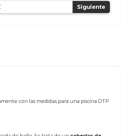
€
camente con las medidas para una piscina DTP
rada de baño. Se trata de un
cobertor de