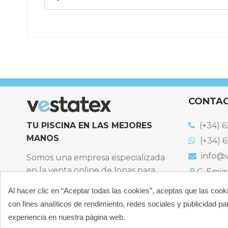
Referencia
EURO-BUBB2
CONTA
TU PISCINA EN LAS MEJORES
(+34) 6
MANOS
(+34) 6
info@v
Somos una empresa especializada
en la venta online de lonas para
C. Emigr
España
piscinas y productos de filtración,
Al hacer clic en “Aceptar todas las cookies”, aceptas que las cook
Bulevard
climatización, limpieza y
España
con fines analíticos de rendimiento, redes sociales y publicidad par
desinfección para piscinas privadas
Atención t
experiencia en nuestra página web.
particulares.