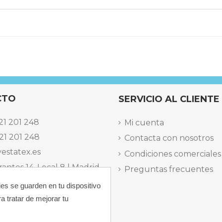
CTO
SERVICIO AL CLIENTE
21 201 248
Mi cuenta
21 201 248
Contacta con nosotros
estatex.es
Condiciones comerciales
antes 14, Local 8 | Madrid,
Preguntas frecuentes
ies se guarden en tu dispositivo
 dels Musics, 11 | Alicante,
a tratar de mejorar tu
elefónica Lunes a Viernes