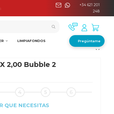
+34 621 201
a
248
NER
LIMPIAFONDOS
Pregúntame
 X 2,00 Bubble 2
R QUE NECESITAS