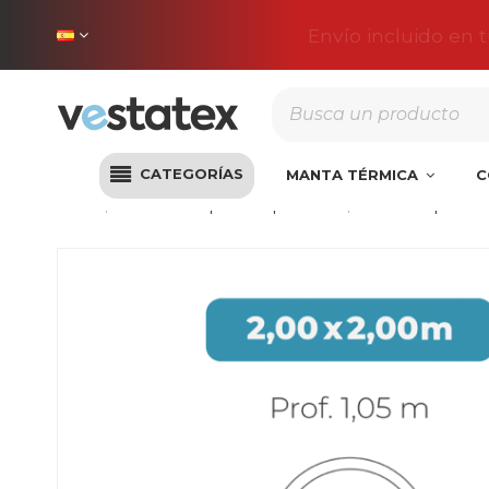
Envío incluido en 
CATEGORÍAS
MANTA TÉRMICA
C
Inicio
Cobertores piscinas poliéster
Cobertor piscina