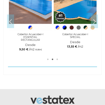
le
Cobertor Acuacober-I
Cobertor Acuacober-I
ESSENTIAL
SPECIAL
RECTANGULAR
Desde
Desde
/m2
13,55 €
/m2
9,50 €
11,18 €
Referencia
Marca
accesGomasTensorasPack5