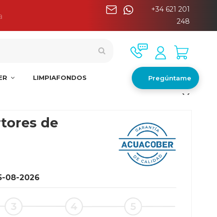
+34 621 201
a
248
NER
LIMPIAFONDOS
Pregúntame
tores de
5-08-2026