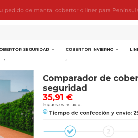
tu pedido de manta, cobertor o liner para Penínsul
OBERTOR SEGURIDAD
COBERTOR INVIERNO
LI
mparador de cobertores de seguridad
Comparador de cober
seguridad
35,91 €
Impuestos incluidos
Tiempo de confección y envío: 2