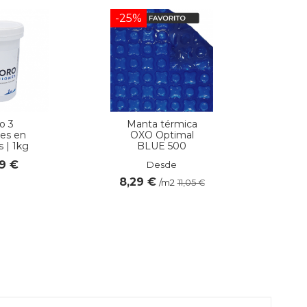
-25%
o 3
Manta térmica
es en
OXO Optimal
s | 1kg
BLUE 500
79 €
Desde
8,29 €
/m2
11,05 €