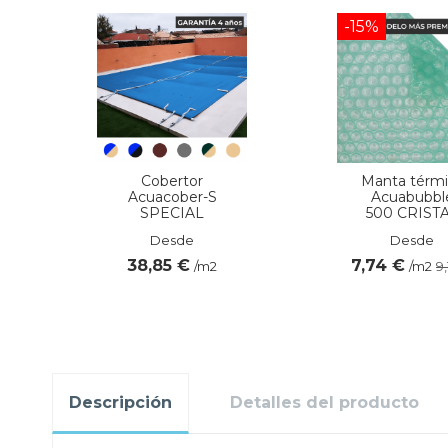
-15%
Cobertor
Manta térmi
Acuacober-S
Acuabubbl
SPECIAL
500 CRIST
Desde
Desde
38,85 €
7,74 €
/m2
/m2
9
Descripción
Detalles del producto