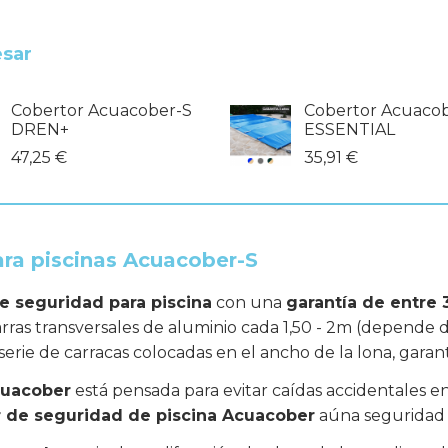
esar
Cobertor Acuacober-S
Cobertor Acuaco
DREN+
ESSENTIAL
47,25 €
35,91 €
ara piscinas Acuacober-S
e seguridad para piscina
con una
garantía de entre 
ras transversales de aluminio cada 1,50 - 2m (depende de
 serie de carracas colocadas en el ancho de la lona, gara
cuacober
está pensada para evitar caídas accidentales en
r de seguridad de piscina Acuacober
aúna seguridad y