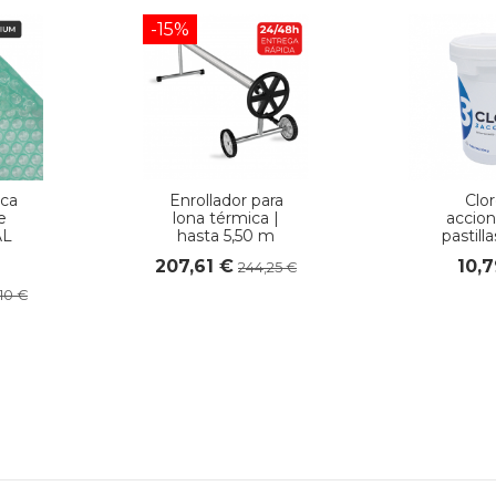
-15%
ca
Enrollador para
Clor
e
lona térmica |
accion
AL
hasta 5,50 m
pastilla
207,61 €
10,
244,25 €
,10 €