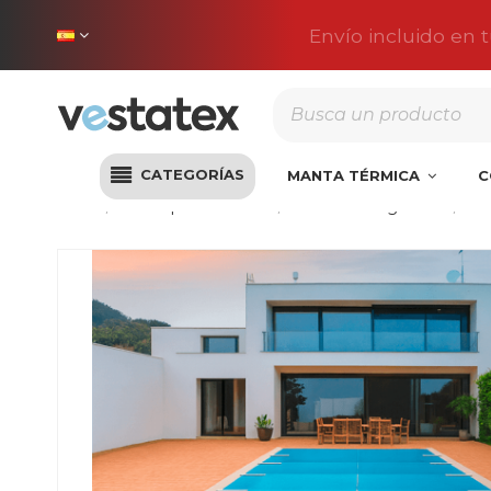
Envío incluido en 
CATEGORÍAS
MANTA TÉRMICA
C
Inicio
Lonas para Piscinas
Lonas de Seguridad
Co