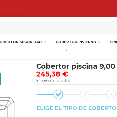
tu pedido de manta, cobertor o liner para Penínsul
OBERTOR SEGURIDAD
COBERTOR INVIERNO
LI
s Europa
Cobertor piscina 9,00 X 3,75 S940R
Cobertor piscina 9,00
245,38 €
Impuestos incluidos
ELIGE EL TIPO DE COBERTO