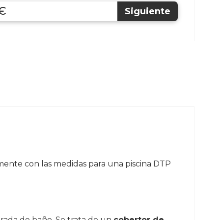
 €
amente con las medidas para una piscina DTP
rada de baño. Se trata de un
cobertor de