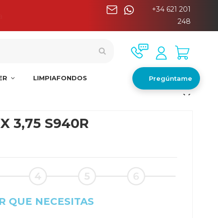
+34 621 201
a
248
NER
LIMPIAFONDOS
Pregúntame
 X 3,75 S940R
R QUE NECESITAS