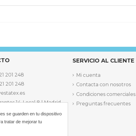
CTO
SERVICIO AL CLIENTE
21 201 248
Mi cuenta
21 201 248
Contacta con nosotros
estatex.es
Condiciones comerciales
antes 14, Local 8 | Madrid,
Preguntas frecuentes
ies se guarden en tu dispositivo
 dels Musics, 11 | Alicante,
a tratar de mejorar tu
elefónica Lunes a Viernes