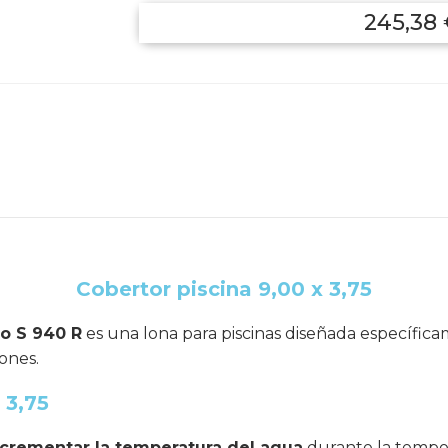
245,38
Cobertor piscina 9,00 x 3,75
lo S 940 R
es una lona para piscinas diseñada específic
ones.
 3,75
crementar la temperatura del agua
durante la tempo