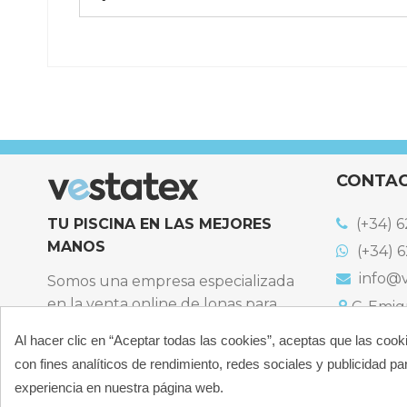
Referencia
EURO-S940R
CONTA
TU PISCINA EN LAS MEJORES
(+34) 6
MANOS
(+34) 6
info@v
Somos una empresa especializada
en la venta online de lonas para
C. Emigr
España
piscinas y productos de filtración,
Al hacer clic en “Aceptar todas las cookies”, aceptas que las cook
Bulevard
climatización, limpieza y
España
con fines analíticos de rendimiento, redes sociales y publicidad par
desinfección para piscinas privadas
Atención t
experiencia en nuestra página web.
particulares.