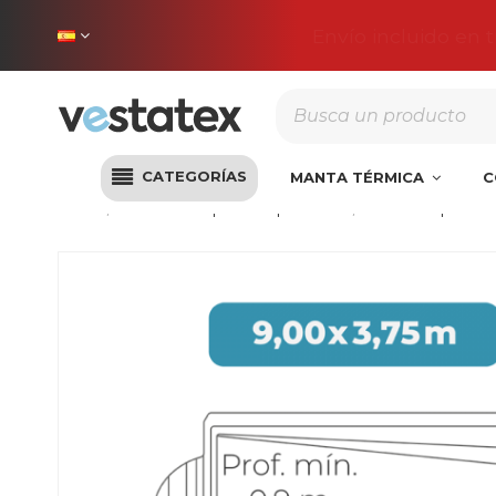
Envío incluido en 
CATEGORÍAS
MANTA TÉRMICA
C
Inicio
Cobertores piscinas poliéster
Cobertor piscina