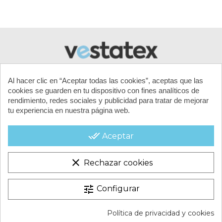
Al hacer clic en “Aceptar todas las cookies”, aceptas que las
cookies se guarden en tu dispositivo con fines analíticos de
rendimiento, redes sociales y publicidad para tratar de mejorar
tu experiencia en nuestra página web.
MI CUENTA
done_all
Aceptar
CONTACTA CON NOSOTROS
clear
Rechazar cookies
CONDICIONES COMERCIALES
tune
Configurar
VESTATEX © 2026 |
Aviso legal |
Términos y condiciones |
Política de privacidad y cookies
Política de Cookies |
Política de Privacidad |
Mapa del Sitio