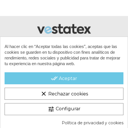
Al hacer clic en “Aceptar todas las cookies”, aceptas que las
cookies se guarden en tu dispositivo con fines analíticos de
rendimiento, redes sociales y publicidad para tratar de mejorar
tu experiencia en nuestra página web.
MI CUENTA
done_all
Aceptar
CONTACTA CON NOSOTROS
clear
Rechazar cookies
CONDICIONES COMERCIALES
tune
Configurar
VESTATEX © 2026 |
Aviso legal |
Términos y condiciones |
Política de privacidad y cookies
Política de Cookies |
Política de Privacidad |
Mapa del Sitio