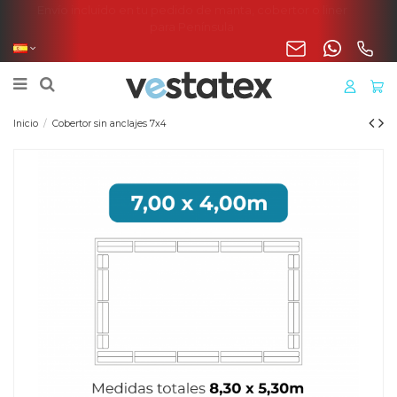
Envío incluido en tu pedido de manta, cobertor o liner
para Península
Inicio
Cobertor sin anclajes 7x4