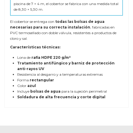
piscina de 7 × 4 m, el cobertor se fabrica con una medida total
de 8,30 × 5,30 m.
El cobertor se entrega con
todas las bolsas de agua
necesarias para su correcta instalación
, fabricadas en
PVC termosellado con doble válvula, resistentes a productos de
cloro y sal.
Características técnicas:
Lona de
rafia HDPE 220 g/m²
Tratamiento antifúngico y barniz de protección
anti-rayos UV
Resistencia al desgarro y a temperaturas extremas
Forma
rectangular
Color
azul
Incluye
bolsas de agua
para la sujeción perimetral
Soldadura de alta frecuencia y corte digital
COMPOSICIÓN
Lona de rafia
ESPESOR
220 gramos
GARANTÍA
3 años